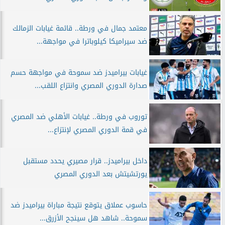
معتمد جمال في ورطة.. قائمة غيابات الزمالك
ضد سيراميكا كيلوباترا في مواجهة...
غيابات بيراميدز ضد سموحة في مواجهة حسم
صدارة الدوري المصري وانتزاع اللقب...
توروب في ورطة.. غيابات الأهلي ضد المصري
في قمة الدوري المصري لإنتزاع...
داخل بيراميدز.. قرار مصيري يحدد مستقبل
يورتشيتش بعد الدوري المصري
حاسوب عملاق يتوقع نتيجة مباراة بيراميدز ضد
سموحة.. شاهد هل سينجح الأزرق...