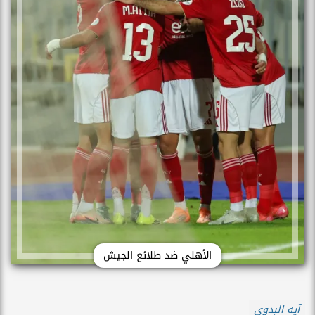
الأهلي ضد طلائع الجيش
آيه البدوى