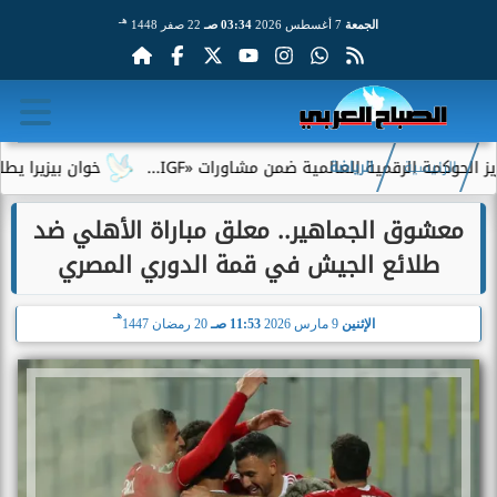
هـ
الجمعة
7 أغسطس 2026
03:34 صـ
22 صفر 1448
مية العالمية ضمن مشاورات «IGF...
خوان بيزيرا يطلب الرحيل عن 
الرئيسية
الرياضة
معشوق الجماهير.. معلق مباراة الأهلي ضد
طلائع الجيش في قمة الدوري المصري
هـ
الإثنين
9 مارس 2026
11:53 صـ
20 رمضان 1447