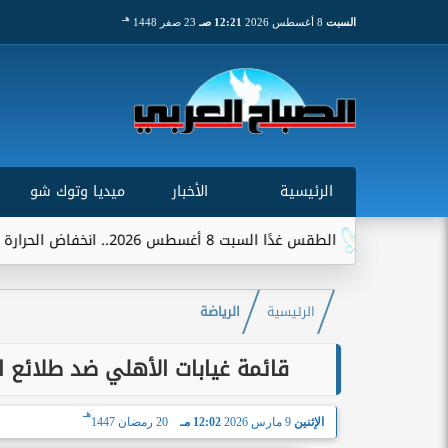
هـ
السبت
8 أغسطس 2026
12:21 صـ
23 صفر 1448
الرئيسية
الأخبار
ميديا وتوك شو
س غدًا السبت 8 أغسطس 2026.. انخفاض الحرارة وشبورة ورياح على عدة...
الرئيسية
الرياضة
قائمة غيابات الأهلي ضد طلائع 
هـ
الإثنين
9 مارس 2026
12:02 مـ
20 رمضان 1447