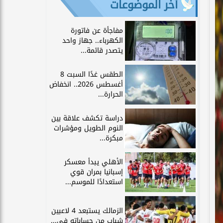
آخر الموضوعات
مفاجأة عن فاتورة
الكهرباء.. جهاز واحد
يتصدر قائمة...
الطقس غدًا السبت 8
أغسطس 2026.. انخفاض
الحرارة...
دراسة تكشف علاقة بين
النوم الطويل ومؤشرات
مبكرة...
الأهلي يبدأ معسكر
إسبانيا بمران قوي
استعدادًا للموسم...
الزمالك يستبعد 4 لاعبين
شباب من حساباته في...