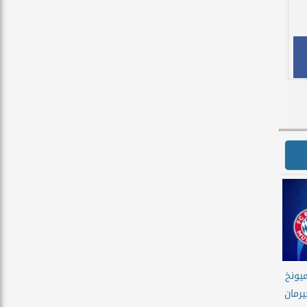
يونخ
رمان