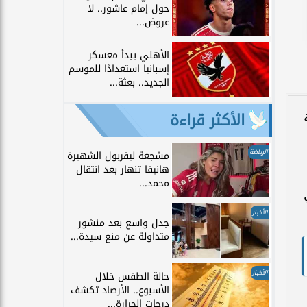
حول إمام عاشور.. لا
عروض...
الأهلي يبدأ معسكر
إسبانيا استعدادًا للموسم
الجديد.. بعثة...
الأكثر قراءة
الرياضة
مشجعة ليفربول الشهيرة
هانيفا تنهار بعد انتقال
محمد...
الأخبار
جدل واسع بعد منشور
متداولة عن منع سيدة...
الأخبار
حالة الطقس خلال
الأسبوع.. الأرصاد تكشف
درجات الحرارة...