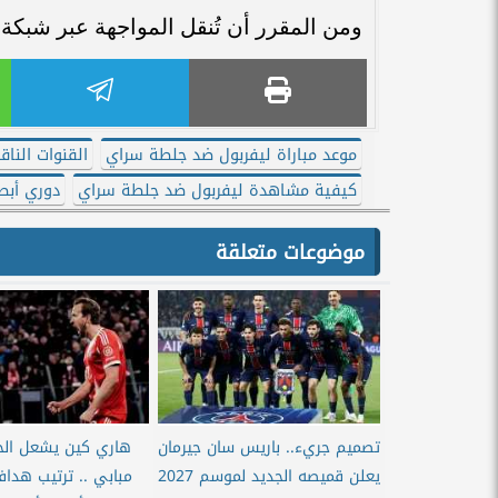
ومن المقرر أن تُنقل المواجهة عبر شبكة بي إن س
موعد مباراة ليفربول ضد جلطة سراي
القنوات النا
كيفية مشاهدة ليفربول ضد جلطة سراي
دوري أبطا
موضوعات متعلقة
تصميم جريء.. باريس سان جيرمان
هاري كين يشعل ال
يعلن قميصه الجديد لموسم 2027
مبابي .. ترتيب هدا