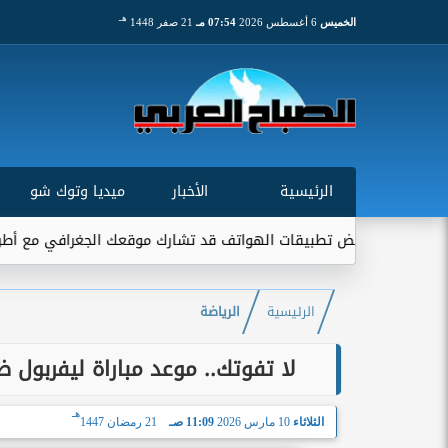
هـ
الخميس
6 أغسطس 2026
07:54 مـ
21 صفر 1448
الرئيسية
الأخبار
ميديا وتوك شو
قات الهواتف قد تشارك موقعك الجغرافي مع أطراف خارجية...
اتح
الرئيسية
الرياضة
لا تفوتك.. موعد مباراة ليفربول
هـ
الثلاثاء
10 مارس 2026
11:09 صـ
21 رمضان 1447