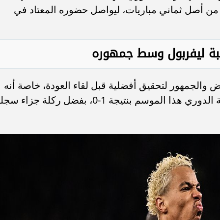
 من أصل ثماني مباريات، ليواصل حضوره المعتاد في
ة ليفربول وسط جمهوره
والجمهور لتحقيق أفضلية قبل لقاء العودة، خاصة أنه
سبق وأن تفوق على ليفربول خلال مرحلة الدوري هذا الموسم بنتيجة 1-0، بفضل ركلة جزاء 