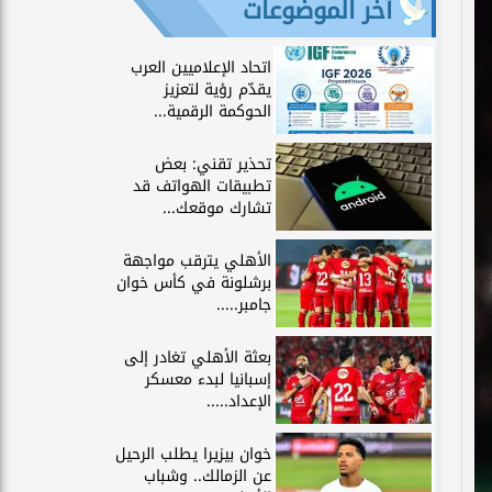
آخر الموضوعات
اتحاد الإعلاميين العرب
يقدّم رؤية لتعزيز
الحوكمة الرقمية...
تحذير تقني: بعض
تطبيقات الهواتف قد
تشارك موقعك...
الأهلي يترقب مواجهة
برشلونة في كأس خوان
جامبر.....
بعثة الأهلي تغادر إلى
إسبانيا لبدء معسكر
الإعداد.....
خوان بيزيرا يطلب الرحيل
عن الزمالك.. وشباب