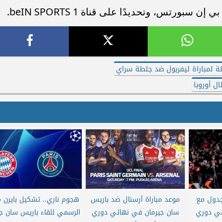
بورتس، وتحديدًا على قناة beIN SPORTS 1.
قلة لمباراة ليفربول ضد جلطة سراي
ل أوروبا
جدول مع
موعد مباراة آرسنال ضد باريس
هجوم ناري.. تشكيل بايرن م
في دوري
سان جيرمان في نهائي دوري
الرسمي للقاء باريس سان جي