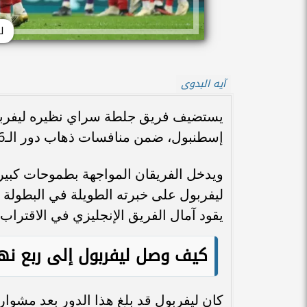
ل
آيه البدوى
يستضيف فريق جلطة سراي نظيره ليفربول
إسطنبول، ضمن منافسات ذهاب دور الـ16 من بطولة دوري أبطال أوروبا.
ويدخل الفريقان المواجهة بطموحات كبيرة 
ليفربول على خبرته الطويلة في البطولة 
يقود آمال الفريق الإنجليزي في الاقتراب م
كيف وصل ليفربول إلى ربع نها
كان ليفربول قد بلغ هذا الدور بعد مشوا