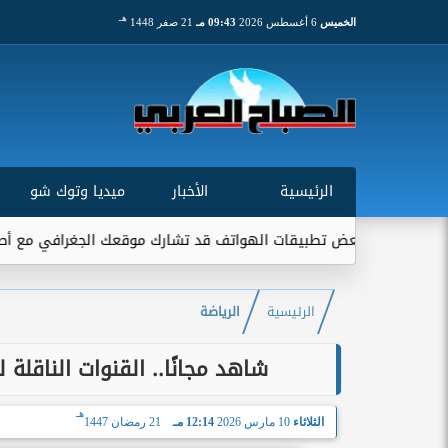
هـ
الخميس
6 أغسطس 2026
09:43 مـ
21 صفر 1448
الرئيسية
الأخبار
ميديا وتوك شو
قات الهواتف قد تشارك موقعك الجغرافي مع أطراف خارجية...
اتحا
الرئيسية
الرياضة
شاهد مجانًا.. القنوات الناقلة
هـ
الثلاثاء
10 مارس 2026
12:14 مـ
21 رمضان 1447