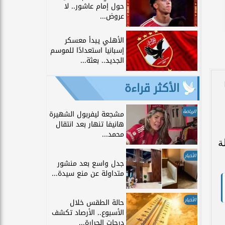
حول إمام عاشور.. لا
عروض...
الأهلي يبدأ معسكر
إسبانيا استعدادًا للموسم
الجديد.. بعثة...
الأكثر قراءة
الرياضة
مشجعة ليفربول الشهيرة
هانيفا تنهار بعد انتقال
محمد...
ة
الأخبار
جدل واسع بعد منشور
متداولة عن منع سيدة...
الأخبار
حالة الطقس خلال
الأسبوع.. الأرصاد تكشف
درجات الحرارة...