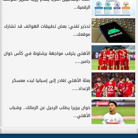
الرقمية...
تحذير تقني: بعض تطبيقات الهواتف قد تشارك
موقعك...
الأهلي يترقب مواجهة برشلونة في كأس خوان
جامبر.....
بعثة الأهلي تغادر إلى إسبانيا لبدء معسكر
الإعداد.....
خوان بيزيرا يطلب الرحيل عن الزمالك.. وشباب
الأهلي...