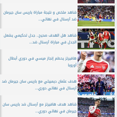
شاهد ملخص و نتيجة مباراة باريس سان جيرمان
ضد آرسنال في نهائي...
شاهد هل الهدف صحيح.. جدل تحكيمي يشعل
الجدل في مباراة آرسنال ضد...
هافيرتز يحطم إنجاز ميسي في دوري أبطال
أوروبا
هدف عثمان ديمبيلي مع باريس سان جيرمان ضد
آرسنال في نهائي دوري...
شاهد هدف هافيرتز مع آرسنال ضد باريس سان
جيرمان في نهائي دوري...