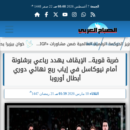
هـ
الجمعة
7 أغسطس 2026
08:08 صـ
22 صفر 1448
رقمية العالمية ضمن مشاورات «IGF...
خوان بيزيرا يطلب الرحيل عن
الرئيسية
الرياضة
ضربة قوية.. الإيقاف يهدد رباعي برشلونة
أمام نيوكاسل في إياب ربع نهائي دوري
أبطال أوروبا
هـ
الثلاثاء
10 مارس 2026
01:59 مـ
21 رمضان 1447