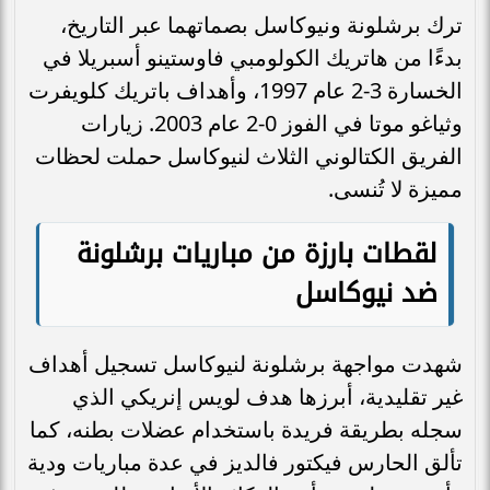
ترك برشلونة ونيوكاسل بصماتهما عبر التاريخ،
بدءًا من هاتريك الكولومبي فاوستينو أسبريلا في
الخسارة 3-2 عام 1997، وأهداف باتريك كلويفرت
وثياغو موتا في الفوز 0-2 عام 2003. زيارات
الفريق الكتالوني الثلاث لنيوكاسل حملت لحظات
مميزة لا تُنسى.
لقطات بارزة من مباريات برشلونة
ضد نيوكاسل
شهدت مواجهة برشلونة لنيوكاسل تسجيل أهداف
غير تقليدية، أبرزها هدف لويس إنريكي الذي
سجله بطريقة فريدة باستخدام عضلات بطنه، كما
تألق الحارس فيكتور فالديز في عدة مباريات ودية