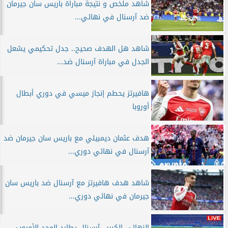
شاهد ملخص و نتيجة مباراة باريس سان جيرمان
ضد آرسنال في نهائي...
شاهد هل الهدف صحيح.. جدل تحكيمي يشعل
الجدل في مباراة آرسنال ضد...
هافيرتز يحطم إنجاز ميسي في دوري أبطال
أوروبا
هدف عثمان ديمبيلي مع باريس سان جيرمان ضد
آرسنال في نهائي دوري...
شاهد هدف هافيرتز مع آرسنال ضد باريس سان
جيرمان في نهائي دوري...
النهائي الكبير.. آرسنال يطارد المجد الأوروبي