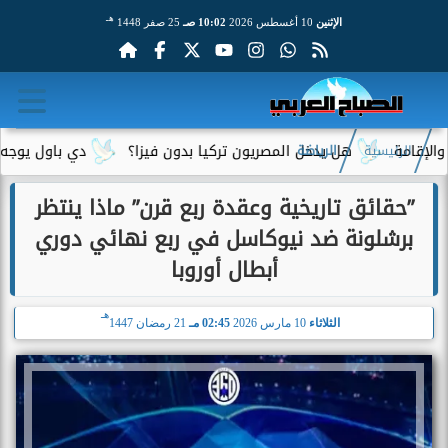
هـ
الإثنين
10 أغسطس 2026
10:02 صـ
25 صفر 1448
هل يدخل المصريون تركيا بدون فيزا؟
دي باول يوجه رسالة مؤثرة
الرئيسية
الرياضة
”حقائق تاريخية وعقدة ربع قرن” ماذا ينتظر
برشلونة ضد نيوكاسل في ربع نهائي دوري
أبطال أوروبا
هـ
الثلاثاء
10 مارس 2026
02:45 مـ
21 رمضان 1447