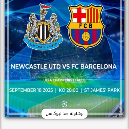
برشلونة ضد نيوكاسل