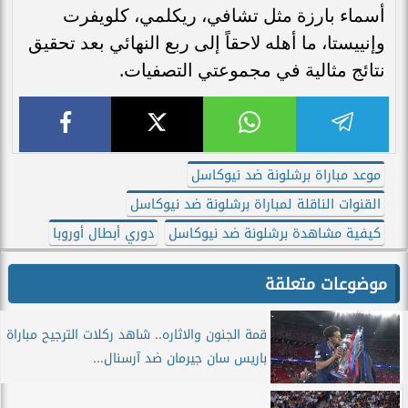
أسماء بارزة مثل تشافي، ريكلمي، كلويفرت
وإنييستا، ما أهله لاحقاً إلى ربع النهائي بعد تحقيق
نتائج مثالية في مجموعتي التصفيات.
موعد مباراة برشلونة ضد نيوكاسل
القنوات الناقلة لمباراة برشلونة ضد نيوكاسل
كيفية مشاهدة برشلونة ضد نيوكاسل
دوري أبطال أوروبا
موضوعات متعلقة
قمة الجنون والاثاره.. شاهد ركلات الترجيح مباراة
باريس سان جيرمان ضد آرسنال...