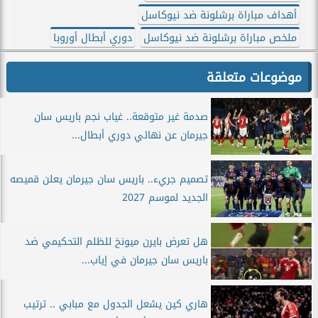
أهداف مباراة برشلونة ضد نيوكاسل
ملخص مباراة برشلونة ضد نيوكاسل
دوري أبطال أوروبا
موضوعات متعلقة
صدمة غير متوقعة.. غياب نجم باريس سان
جيرمان عن نهائي دوري أبطال...
تصميم جريء.. باريس سان جيرمان يعلن قميصه
الجديد لموسم 2027
هل تعرض بايرن ميونخ للظلم التحكيمي ضد
باريس سان جيرمان في إياب...
هاري كين يشعل الجدول مع مبابي .. ترتيب