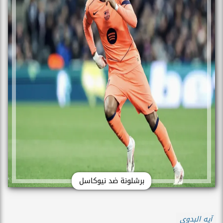
برشلونة ضد نيوكاسل
آيه البدوى