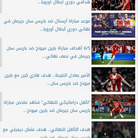
هدافي دوري أبطال أوروبا...
موعد مباراة آرسنال ضد باريس سان جيرمان في
نهائي دوري أبطال أوروبا...
6/5 أهداف مباراة بايرن ميونخ ضد باريس سان
جيرمان في نصف نهائي...
الأمير يعادل النتيجة.. هدف هاري كين مع بايرن
ميونخ ضد باريس سان...
”تأهل دراماتيكي للنهائي” شاهد ملخص مباراة
باريس سان جيرمان ضد بايرن ميونخ...
هدف التأهل للنهائي.. هدف عثمان ديمبلي مع
باريس سان جيرمان ضد بايرن...