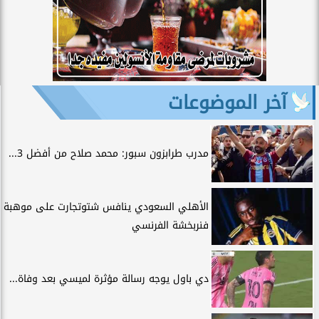
آخر الموضوعات
مدرب طرابزون سبور: محمد صلاح من أفضل 3...
الأهلي السعودي ينافس شتوتجارت على موهبة
فنربخشة الفرنسي
دي باول يوجه رسالة مؤثرة لميسي بعد وفاة...