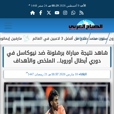
هـ
الأحد
9 أغسطس 2026
08:29 صـ
24 صفر 1448
من أفضل 3 لاعبين في العالم
مارفين إيمانويل.. سائق 
الرئيسية
الرياضة
شاهد نتيجة مباراة برشلونة ضد نيوكاسل في
دوري أبطال أوروبا.. الملخص والأهداف
هـ
الثلاثاء
10 مارس 2026
11:57 مـ
21 رمضان 1447