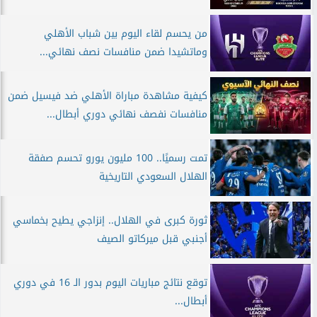
من يحسم لقاء اليوم بين شباب الأهلي
وماتشيدا ضمن منافسات نصف نهائي...
كيفية مشاهدة مباراة الأهلي ضد فيسيل ضمن
منافسات نفصف نهائي دوري أبطال...
تمت رسميًا.. 100 مليون يورو تحسم صفقة
الهلال السعودي التاريخية
ثورة كبرى في الهلال.. إنزاجي يطيح بخماسي
أجنبي قبل ميركاتو الصيف
توقع نتائج مباريات اليوم بدور الـ 16 في دوري
أبطال...