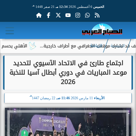
هـ
الخميس
6 أغسطس 2026
12:34 مـ
21 صفر 1448
 موقعك الجغرافي مع أطراف خارجية...
الأهلي يحسم الجدل حول إما
الرئيسية
الرياضة
اجتماع طارئ في الاتحاد الآسيوي لتحديد
موعد المباريات في دوري أبطال آسيا للنخبة
2026
هـ
الأربعاء
11 مارس 2026
11:46 صـ
22 رمضان 1447