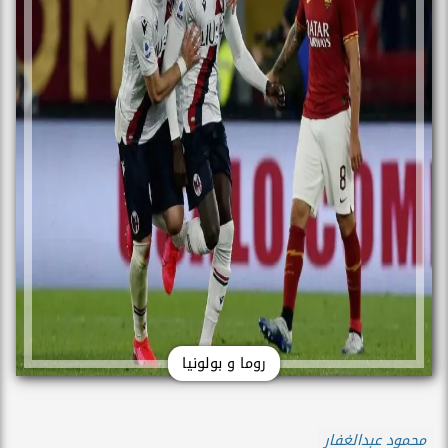
روما و بولونيا
محمود عبدالغفار