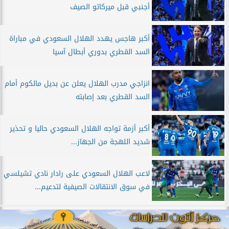
أجنبي قبل ميركاتو الصيف
أكبر هاجس يهدد الهلال السعودي في مباراة
السد القطري بدوري أبطال آسيا
انزاجي مدرب الهلال يعلن عن بديل مالكوم أمام
السد القطري بعد إصابته
أكبر أزمة تواجه الهلال السعودي حاليا و تحذير
شديد اللهجة من الجهاز...
لاعب الهلال السعودي على رادار نادي تشيلسي
في سوق الانتقالات الصيفية لتدعيم...