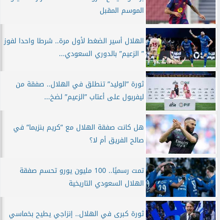
الموسم المقبل
الهلال أسير الضغط لأول مرة.. شرطا واحدا لفوز
” الزعيم” بالدوري السعودي...
ثورة ”الوليد” تنطلق في الهلال.. صفقة من
ليفربول على أعتاب ”الزعيم” لضخ...
هل كانت صفقة الهلال مع ”كريم بنزيما” في
صالح الفريق أم لا؟
تمت رسميًا.. 100 مليون يورو تحسم صفقة
الهلال السعودي التاريخية
ثورة كبرى في الهلال.. إنزاجي يطيح بخماسي