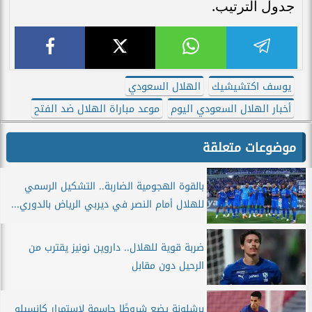
جدول الترتيب.
يوسف اكتشيشيك
الهلال السعودي
أخبار الهلال السعودي اليوم
موعد مباراة الهلال ضد الفتح
موضوعات متعلقة
بالقوة الهجومية الضاربة.. التشكيل الرسمي
للهلال أمام النصر في ديربي الرياض بالدوري...
ضربة قوية للهلال.. داروين نونيز يقترب من
الرحيل دون مقابل
برشلونة يضع شروطًا حاسمة لاستمرار كانسيلو