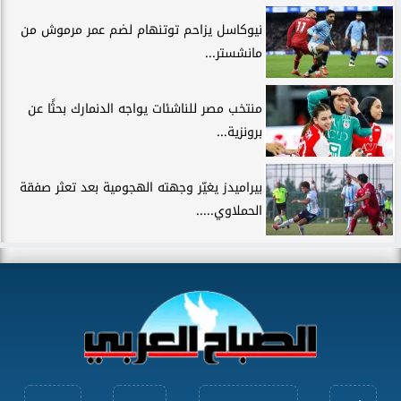
نيوكاسل يزاحم توتنهام لضم عمر مرموش من
مانشستر...
منتخب مصر للناشئات يواجه الدنمارك بحثًا عن
برونزية...
بيراميدز يغيّر وجهته الهجومية بعد تعثر صفقة
الحملاوي.....