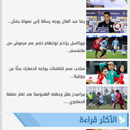
رضا عبد العال يوجه رسالة إلى عموتة بشأن...
نيوكاسل يزاحم توتنهام لضم عمر مرموش من
مانشستر...
منتخب مصر للناشئات يواجه الدنمارك بحثًا عن
برونزية...
بيراميدز يغيّر وجهته الهجومية بعد تعثر صفقة
الحملاوي.....
الأكثر قراءة