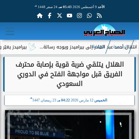
هـ
الأحد
9 أغسطس 2026
05:43 صـ
24 صفر 1448
القادر إلى بيراميدز ويوجه رسالة...
بيراميدز يغيّر وجهته الهجو
الرئيسية
الرياضة
الهلال يتلقي ضربة قوية بإصابة محترف
الفريق قبل مواجهة الفتح في الدوري
السعودي
هـ
الخميس
12 مارس 2026
04:22 مـ
23 رمضان 1447