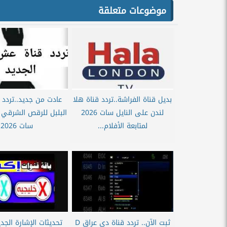
موضوعات متعلقة
بديل قناة الفراشة..تردد قناة هلا
عادت من جديد..تردد
لندن على النايل سات 2026
البلبل للرقص الشرقي ع
لمتابعة الأفلام...
سات 2026
ثبت الآن.. تردد قناة دي عراق D
تحديثات الإشارة الجدي