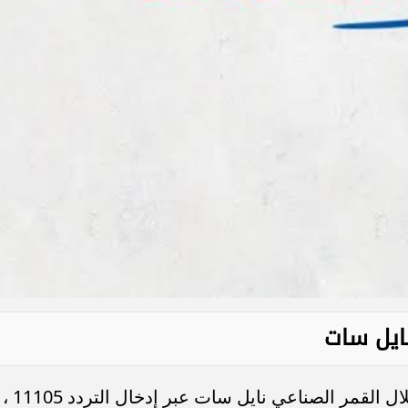
نايل سات
ويمكن استقبال قناة عزام الرياضة من خلال القمر الصناعي نايل سات عبر إدخال التردد 11105 ،