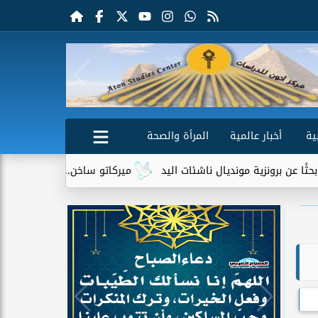
ية
أخبار عالمية
المرأة والصحة
ية مونديال ناشئات اليد
ميركاتو ساخن.. 4 نجوم عرب يترقبون حسم مستقبلهم بين أوروبا والخليج