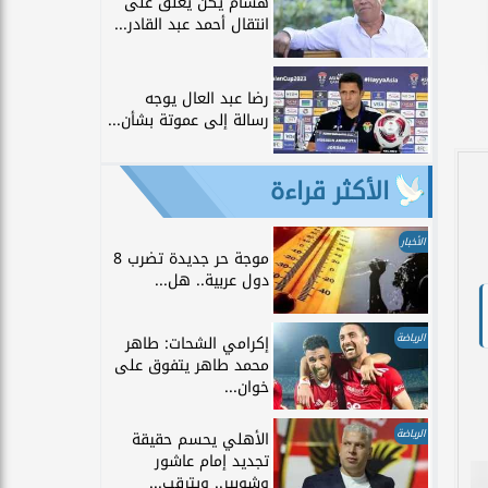
هشام يكن يعلق على
انتقال أحمد عبد القادر...
رضا عبد العال يوجه
رسالة إلى عموتة بشأن...
الأكثر قراءة
الأخبار
موجة حر جديدة تضرب 8
دول عربية.. هل...
الرياضة
إكرامي الشحات: طاهر
محمد طاهر يتفوق على
خوان...
الرياضة
الأهلي يحسم حقيقة
تجديد إمام عاشور
وشوبير.. ويترقب...