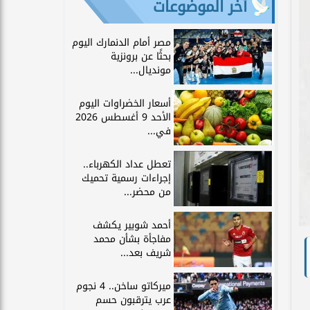
آخر الموضوعات
مصر أمام الدنمارك اليوم
بحثًا عن برونزية
مونديال...
أسعار الخضراوات اليوم
الأحد 9 أغسطس 2026
في...
تعطل عداد الكهرباء..
إجراءات رسمية تحميك
من محضر...
أحمد شوبير يكشف
مفاجأة بشأن محمد
شريف بعد...
ميركاتو ساخن.. 4 نجوم
عرب يترقبون حسم