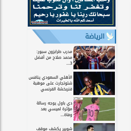
الرياضة
مدرب طرابزون سبور:
محمد صلاح من أفضل
3...
الأهلي السعودي ينافس
شتوتجارت على موهبة
فنربخشة الفرنسي
دي باول يوجه رسالة
مؤثرة لميسي بعد
وفاة...
شوبير يكشف موقف