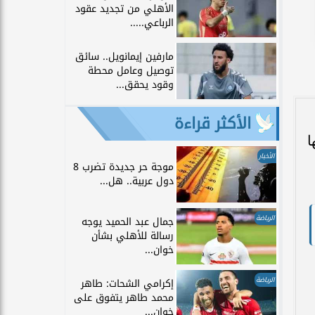
الأهلي من تجديد عقود
الرباعي.....
مارفين إيمانويل.. سائق
توصيل وعامل محطة
وقود يحقق...
الأكثر قراءة
ا
الأخبار
موجة حر جديدة تضرب 8
دول عربية.. هل...
الرياضة
جمال عبد الحميد يوجه
رسالة للأهلي بشأن
خوان...
الرياضة
إكرامي الشحات: طاهر
محمد طاهر يتفوق على
خوان...