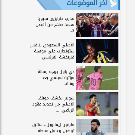
آخر الموضوعات
مدرب طرابزون سبور:
محمد صلاح من أفضل
3...
الأهلي السعودي ينافس
شتوتجارت على موهبة
فنربخشة الفرنسي
دي باول يوجه رسالة
مؤثرة لميسي بعد
وفاة...
شوبير يكشف موقف
الأهلي من تجديد عقود
الرباعي.....
مارفين إيمانويل.. سائق
توصيل وعامل محطة