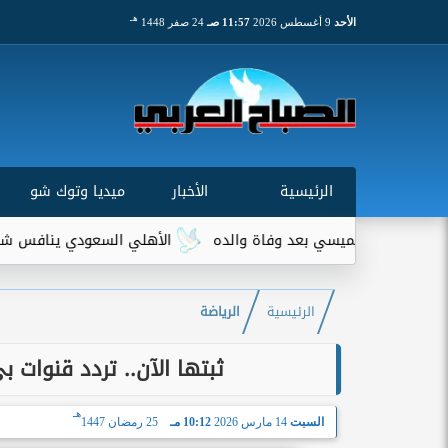
هـ
الأحد
9 أغسطس 2026
11:57 صـ
24 صفر 1448
الرئيسية
الأخبار
ميديا وتوك شو
 لميسي بعد وفاة والده
الأهلي السعودي ينافس شتوتجارت على م
الرئيسية
الرياضة
ثبتها الآن.. تردد قنوات 
هـ
السبت
14 مارس 2026
10:12 مـ
25 رمضان 1447