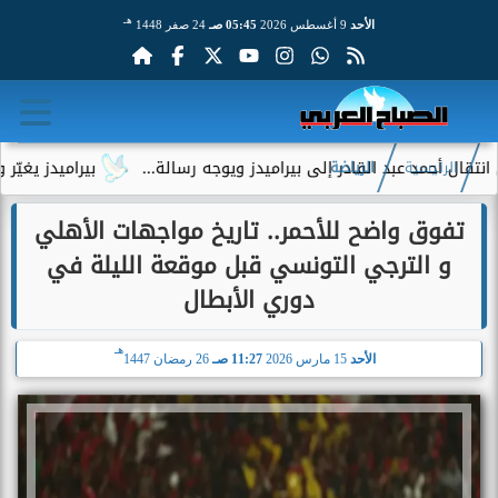
هـ
الأحد
9 أغسطس 2026
05:45 صـ
24 صفر 1448
بد القادر إلى بيراميدز ويوجه رسالة...
بيراميدز يغيّر وجهته ال
الرئيسية
الرياضة
تفوق واضح للأحمر.. تاريخ مواجهات الأهلي
و الترجي التونسي قبل موقعة الليلة في
دوري الأبطال
هـ
الأحد
15 مارس 2026
11:27 صـ
26 رمضان 1447