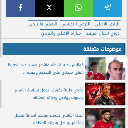
النادي الأهلي
الترجي التونسي
الاهلي والترجي
دوري أبطال أفريقيا
مباراة الأهلي والترجي
موضوعات متعلقة
كواليس جلسة إمام عاشور وسيد عبد الحفيظ:
اتفاق مبدئي على التجديد وحسم...
مجدي طلبة يكشف تحول سياسة الأهلي
وعموتة يواصل ودياته المغلقة
البنك الأهلي يحسم موقف أسامة فيصل
والأحمر يواصل ودياته المغلقة