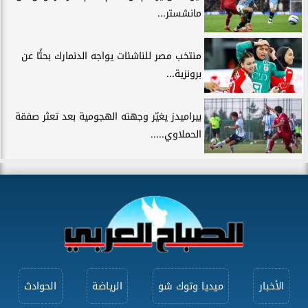
مانشستر...
منتخب مصر للناشئات يواجه الدنمارك بحثًا عن
برونزية...
بيراميدز يغيّر وجهته الهجومية بعد تعثر صفقة
الحملاوي.....
الأخبار
ميديا وتوك شو
الرياضة
الحوادث