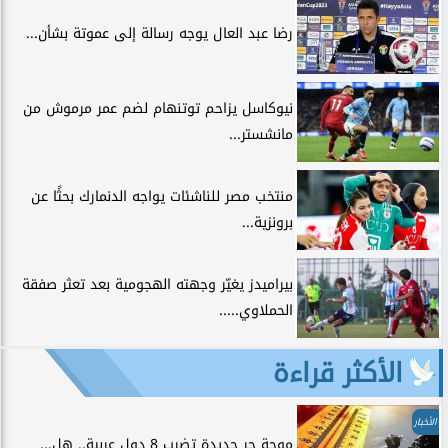
رضا عبد العال يوجه رسالة إلى عموتة بشأن...
نيوكاسل يزاحم توتنهام لضم عمر مرموش من
مانشستر...
منتخب مصر للناشئات يواجه الدنمارك بحثًا عن
برونزية...
بيراميدز يغيّر وجهته الهجومية بعد تعثر صفقة
الحملاوي.....
الأكثر قراءة
الأخبار
موجة حر جديدة تضرب 8 دول عربية.. هل...