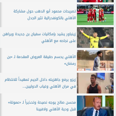
تصريحات محمود أبو الدهب حول مشاركة
الأهلي بالكونفدرالية تثير الجدل
زينباور يشيد بإمكانيات سفيان بن جديدة ويراهن
على نجاحه مع الأهلي
الأهلي يحسم حقيقة العروض المقدمة لـ «بن
رمضان»
زيزو يرفع جاهزيته داخل الجيم تمهيداً للانتظام
في مران الأهلي وغياب الدوليين...
محسن صالح يوجه نصيحة وتحذيراً لـ «عموتة»
قبل ودية الأهلي ولافيينا