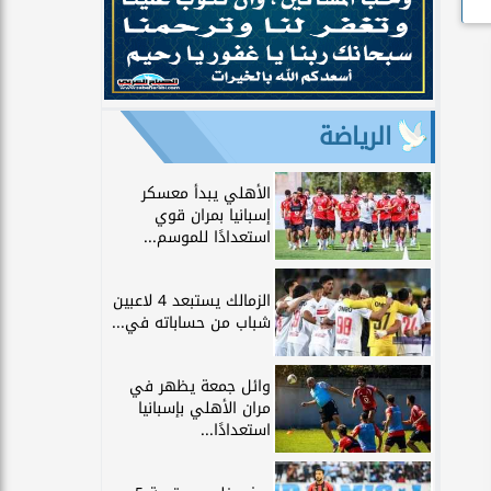
الرياضة
الأهلي يبدأ معسكر
إسبانيا بمران قوي
استعدادًا للموسم...
الزمالك يستبعد 4 لاعبين
شباب من حساباته في...
وائل جمعة يظهر في
مران الأهلي بإسبانيا
استعدادًا...