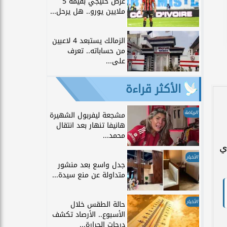
عرض خليجي بقيمة 5
ملايين يورو.. هل يرحل...
الزمالك يستبعد 4 لاعبين
من حساباته.. تعرف
على...
الأكثر قراءة
الرياضة
مشجعة ليفربول الشهيرة
هانيفا تنهار بعد انتقال
محمد...
ي
الأخبار
جدل واسع بعد منشور
متداولة عن منع سيدة...
الأخبار
حالة الطقس خلال
الأسبوع.. الأرصاد تكشف
درجات الحرارة...