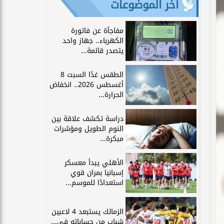
آخر الموضوعات
مفاجأة عن فاتورة
الكهرباء.. جهاز واحد
يتصدر قائمة...
الطقس غدًا السبت 8
أغسطس 2026.. انخفاض
الحرارة...
دراسة تكشف علاقة بين
النوم الطويل ومؤشرات
مبكرة...
الأهلي يبدأ معسكر
إسبانيا بمران قوي
استعدادًا للموسم...
الزمالك يستبعد 4 لاعبين
شباب من حساباته في...