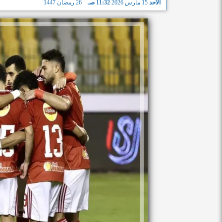
الأحد
15 مارس 2026
11:32 صـ
26 رمضان 1447