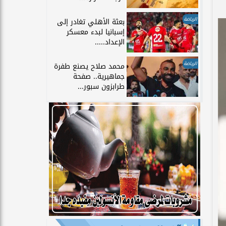
الرياضة
بعثة الأهلي تغادر إلى
إسبانيا لبدء معسكر
الإعداد.....
الرياضة
محمد صلاح يصنع طفرة
جماهيرية.. صفحة
طرابزون سبور...