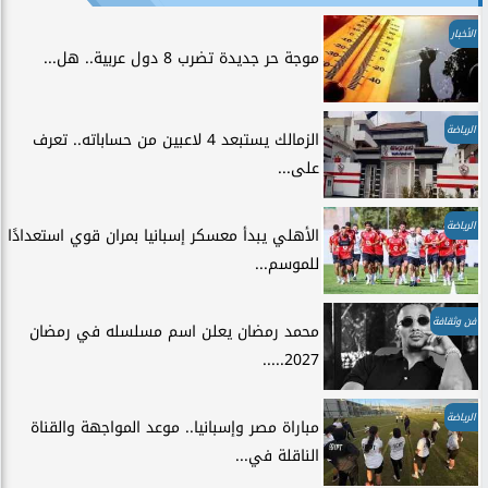
الأخبار
موجة حر جديدة تضرب 8 دول عربية.. هل...
الرياضة
الزمالك يستبعد 4 لاعبين من حساباته.. تعرف
على...
الرياضة
الأهلي يبدأ معسكر إسبانيا بمران قوي استعدادًا
للموسم...
فن وثقافة
محمد رمضان يعلن اسم مسلسله في رمضان
2027.....
الرياضة
مباراة مصر وإسبانيا.. موعد المواجهة والقناة
الناقلة في...