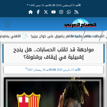
هـ
الأحد
9 أغسطس 2026
01:39 صـ
24 صفر 1448
طاهر محمد طاهر يتفوق على خوان بيزيرا
الأهلي يفاوض أحمد عبد ا
الرئيسية
الرياضة
مواجهة قد تقلب الحسابات.. هل ينجح
إشبيلية في إيقاف برشلونة؟
هـ
الأحد
15 مارس 2026
05:06 مـ
26 رمضان 1447