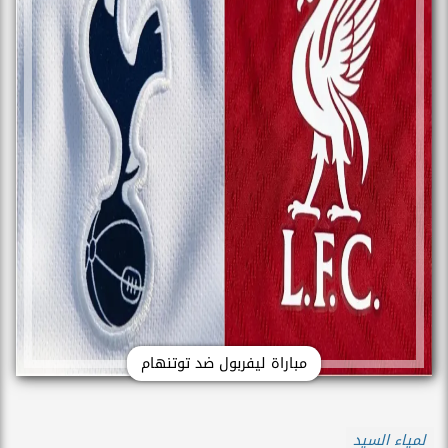
مباراة ليفربول ضد توتنهام
لمياء السيد