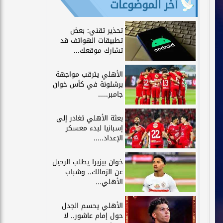
آخر الموضوعات
تحذير تقني: بعض
تطبيقات الهواتف قد
تشارك موقعك...
الأهلي يترقب مواجهة
برشلونة في كأس خوان
جامبر.....
بعثة الأهلي تغادر إلى
إسبانيا لبدء معسكر
الإعداد.....
خوان بيزيرا يطلب الرحيل
عن الزمالك.. وشباب
الأهلي...
الأهلي يحسم الجدل
حول إمام عاشور.. لا