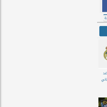
ة
ضد
اني