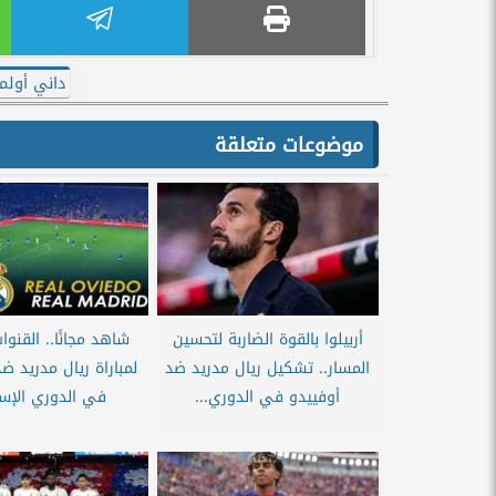
داني أولم
موضوعات متعلقة
أربيلوا بالقوة الضاربة لتحسين
شاهد مجانًا.. القنوات
المسار.. تشكيل ريال مدريد ضد
لمباراة ريال مدريد ض
أوفييدو في الدوري...
في الدوري الإس