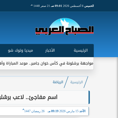
هـ
الخميس
6 أغسطس 2026
09:01 صـ
21 صفر 1448
الرئيسية
الأخبار
ميديا وتوك شو
برشلونة في كأس خوان جامبر.. موعد المباراة وأهميتها التاريخية
الرئيسية
الرياضة
اسم مفاجئ.. لاعب برشلون
هـ
الأحد
15 مارس 2026
09:19 مـ
26 رمضان 1447