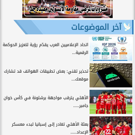
آخر الموضوعات
اتحاد الإعلاميين العرب يقدّم رؤية لتعزيز الحوكمة
الرقمية...
تحذير تقني: بعض تطبيقات الهواتف قد تشارك
موقعك...
الأهلي يترقب مواجهة برشلونة في كأس خوان
جامبر.....
بعثة الأهلي تغادر إلى إسبانيا لبدء معسكر
الإعداد.....