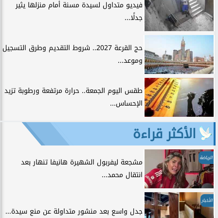
فيديو متداول لسيدة مسنة أمام منزلها يثير
جدلًا...
حج القرعة 2027.. شروط التقديم وطرق التسجيل
وموعد...
طقس اليوم الجمعة.. حرارة مرتفعة ورطوبة تزيد
الإحساس...
الأكثر قراءة
الرياضة
مشجعة ليفربول الشهيرة هانيفا تنهار بعد
انتقال محمد...
الأخبار
جدل واسع بعد منشور متداولة عن منع سيدة...