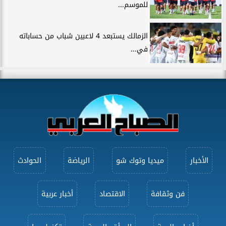
للموسم...
الزمالك يستبعد 4 لاعبين شباب من حساباته
في...
الأخبار
ميديا وتوك شو
الرياضة
الحوادث
فن وثقافة
الاقتصاد
أخبار عربية