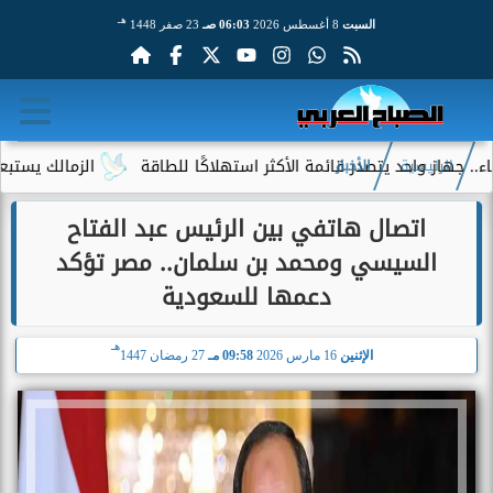
هـ
السبت
8 أغسطس 2026
06:03 صـ
23 صفر 1448
 واحد يتصدر قائمة الأكثر استهلاكًا للطاقة
الزمالك يستبعد 4 لاعبين شباب من حساباته في الموسم الجديد
الرئيسية
الأخبار
اتصال هاتفي بين الرئيس عبد الفتاح
السيسي ومحمد بن سلمان.. مصر تؤكد
دعمها للسعودية
هـ
الإثنين
16 مارس 2026
09:58 مـ
27 رمضان 1447