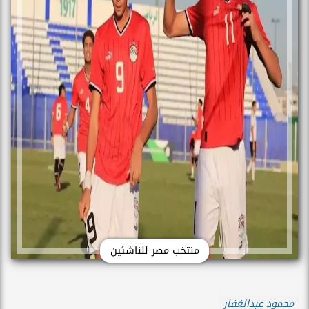
منتخب مصر للناشئين
محمود عبدالغفار