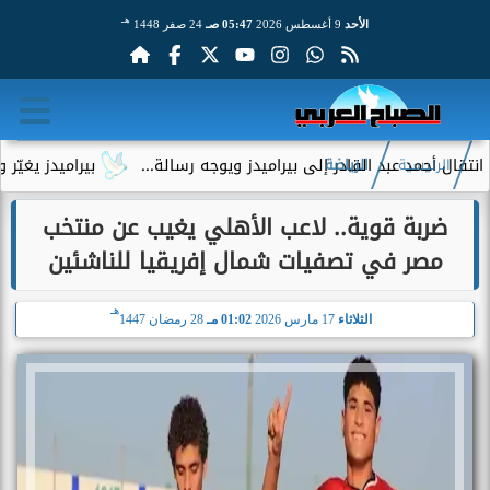
هـ
الأحد
9 أغسطس 2026
05:47 صـ
24 صفر 1448
بد القادر إلى بيراميدز ويوجه رسالة...
بيراميدز يغيّر وجهته ال
الرئيسية
الرياضة
ضربة قوية.. لاعب الأهلي يغيب عن منتخب
مصر في تصفيات شمال إفريقيا للناشئين
هـ
الثلاثاء
17 مارس 2026
01:02 مـ
28 رمضان 1447