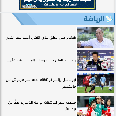
الرياضة
هشام يكن يعلق على انتقال أحمد عبد القادر...
رضا عبد العال يوجه رسالة إلى عموتة بشأن...
نيوكاسل يزاحم توتنهام لضم عمر مرموش من
مانشستر...
منتخب مصر للناشئات يواجه الدنمارك بحثًا عن
برونزية...