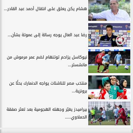
هشام يكن يعلق على انتقال أحمد عبد القادر...
رضا عبد العال يوجه رسالة إلى عموتة بشأن...
نيوكاسل يزاحم توتنهام لضم عمر مرموش من
مانشستر...
منتخب مصر للناشئات يواجه الدنمارك بحثًا عن
برونزية...
بيراميدز يغيّر وجهته الهجومية بعد تعثر صفقة
الحملاوي.....