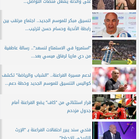
على والدته يشعل منصات التواصل...
تنسيق مبكر للموسم الجديد.. اجتماع مرتقب بين
رابطة الأندية وحسام حسن لترتيب...
”استمروا في الاستمتاع لنسعد”.. رسالة عاطفية
من دي ماريا لرفاق ميسي بعد...
لدعم مسيرة الفراعنة.. ”الشباب والرياضة” تكشف
كواليس التنسيق للموسم الجديد وخطة دعم...
قرار استثنائي من ”كاف” يضع الفراعنة أمام
جدول مزدحم
فتحي سند يبرر احتفالات الفراعنة بـ ”الإرث
التاريخي للإحباط”