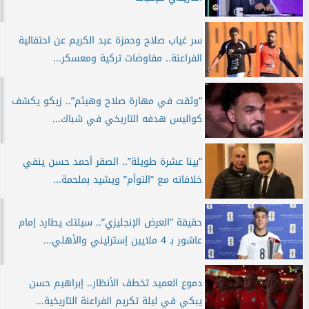
سر غياب صلاح وحمزة عبد الكريم عن احتفالية
الفراعنة.. مفاوضات تركية ومعسكر...
”وثقت في مهارة صلاح وهيثم”.. زيكو يكشف
كواليس هدفه التاريخي في شباك...
”بينا عشرة طويلة”.. الصقر أحمد حسن ينفي
خلافاته مع ”التوأم” ويشيد بملحمة...
حقيقة ”العرض الإنجليزي”.. سيلتك يطارد إمام
عاشور بـ 4 ملايين إسترليني والأهلي...
دموع العميد تخطف الأنظار.. إبراهيم حسن
يبكي في ليلة تكريم الفراعنة التاريخية...