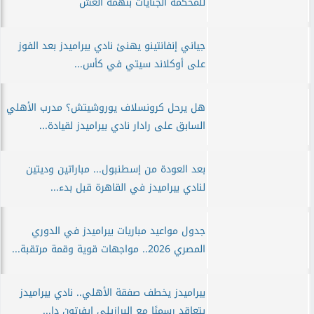
للمحكمة الجنايات بتهمة الغش
جياني إنفانتينو يهنئ نادي بيراميدز بعد الفوز
على أوكلاند سيتي في كأس...
هل يرحل كرونسلاف يوروشيتش؟ مدرب الأهلي
السابق على رادار نادي بيراميدز لقيادة...
بعد العودة من إسطنبول... مباراتين وديتين
لنادي بيراميدز في القاهرة قبل بدء...
جدول مواعيد مباريات بيراميدز في الدوري
المصري 2026.. مواجهات قوية وقمة مرتقبة...
بيراميدز يخطف صفقة الأهلي.. نادي بيراميدز
يتعاقد رسميًا مع البرازيلي إيفرتون دا...