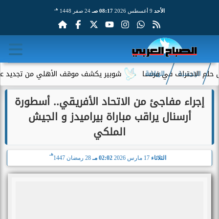
هـ
الأحد
9 أغسطس 2026
08:17 صـ
24 صفر 1448
احتراف في فرنسا
شوبير يكشف موقف الأهلي من تجديد عقود الرباع
الرئيسية
الرياضة
إجراء مفاجئ من الاتحاد الأفريقي.. أسطورة
أرسنال يراقب مباراة بيراميدز و الجيش
الملكي
هـ
الثلاثاء
17 مارس 2026
02:02 مـ
28 رمضان 1447