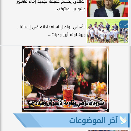
الأهلي يحسم حقيقة تجديد إمام عاشور
وشوبير.. ويترقب...
الرياضة
الأهلي يواصل استعداداته في إسبانيا..
وبرشلونة أبرز وديات...
آخر الموضوعات