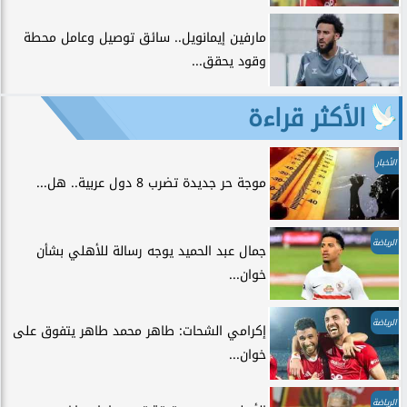
مارفين إيمانويل.. سائق توصيل وعامل محطة
وقود يحقق...
الأكثر قراءة
الأخبار
موجة حر جديدة تضرب 8 دول عربية.. هل...
الرياضة
جمال عبد الحميد يوجه رسالة للأهلي بشأن
خوان...
الرياضة
إكرامي الشحات: طاهر محمد طاهر يتفوق على
خوان...
الرياضة