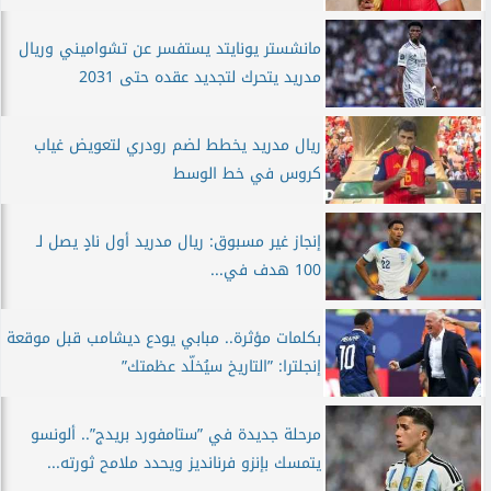
مانشستر يونايتد يستفسر عن تشواميني وريال
مدريد يتحرك لتجديد عقده حتى 2031
ريال مدريد يخطط لضم رودري لتعويض غياب
كروس في خط الوسط
إنجاز غير مسبوق: ريال مدريد أول نادٍ يصل لـ
100 هدف في...
بكلمات مؤثرة.. مبابي يودع ديشامب قبل موقعة
إنجلترا: ”التاريخ سيُخلّد عظمتك”
مرحلة جديدة في ”ستامفورد بريدج”.. ألونسو
يتمسك بإنزو فرنانديز ويحدد ملامح ثورته...