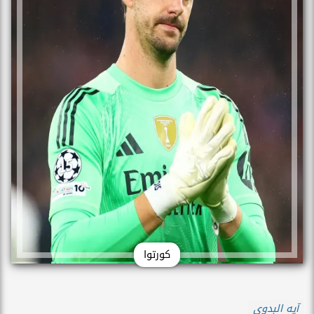
كورتوا
آيه البدوى