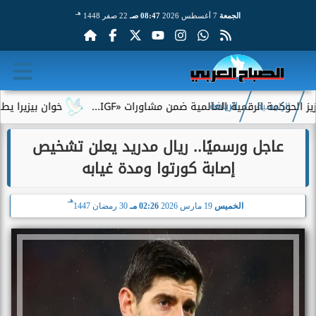
هـ
الجمعة
7 أغسطس 2026
08:47 صـ
22 صفر 1448
قمية العالمية ضمن مشاورات «IGF...
خوان بيزيرا يطلب الرحيل عن 
الرئيسية
الرياضة
عاجل ورسميًا.. ريال مدريد يعلن تشخيص
إصابة كورتوا ومدة غيابه
هـ
الخميس
19 مارس 2026
02:26 مـ
30 رمضان 1447