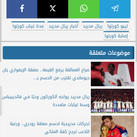
تيبو كورتوا
ريال مدريد
أخبار ريال مدريد
مدة غياب كورتوا
إصابة كورتوا
موضوعات متعلقة
صراع العمالقة يرفع القيمة.. صفقة الإيفواري يان
ديوماندي تقترب من الحسم بـ...
ريال مدريد يواجه ألكوركون وديًا في فالديبيباس
وسط غيابات متعددة
تحركات مدريدية لحسم صفقة رودري.. ورغبة
اللاعب ترجح كفة الملكي