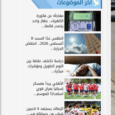
آخر الموضوعات
مفاجأة عن فاتورة
الكهرباء.. جهاز واحد
يتصدر قائمة...
الطقس غدًا السبت 8
أغسطس 2026.. انخفاض
الحرارة...
دراسة تكشف علاقة بين
النوم الطويل ومؤشرات
مبكرة...
الأهلي يبدأ معسكر
إسبانيا بمران قوي
استعدادًا للموسم...
الزمالك يستبعد 4 لاعبين
شباب من حساباته في...