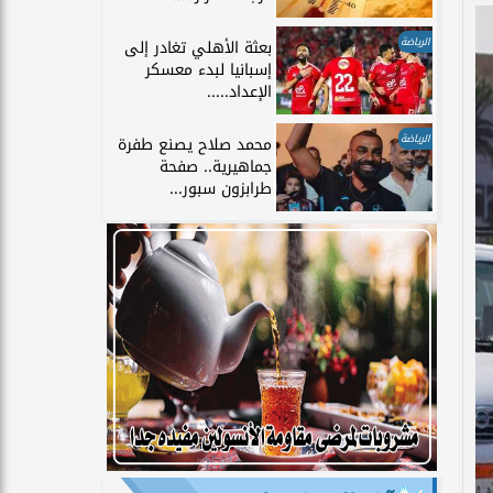
الرياضة
بعثة الأهلي تغادر إلى
إسبانيا لبدء معسكر
الإعداد.....
الرياضة
محمد صلاح يصنع طفرة
جماهيرية.. صفحة
طرابزون سبور...