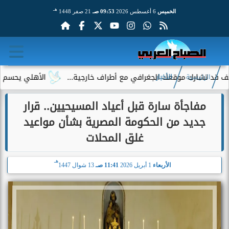
هـ
الخميس
6 أغسطس 2026
09:53 صـ
21 صفر 1448
ك موقعك الجغرافي مع أطراف خارجية...
الأهلي يحسم الجدل حول إم
الرئيسية
الأخبار
مفاجأة سارة قبل أعياد المسيحيين.. قرار
جديد من الحكومة المصرية بشأن مواعيد
غلق المحلات
هـ
الأربعاء
1 أبريل 2026
11:41 صـ
13 شوال 1447