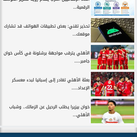
الرقمية...
تحذير تقني: بعض تطبيقات الهواتف قد تشارك
موقعك...
الأهلي يترقب مواجهة برشلونة في كأس خوان
جامبر.....
بعثة الأهلي تغادر إلى إسبانيا لبدء معسكر
الإعداد.....
خوان بيزيرا يطلب الرحيل عن الزمالك.. وشباب
الأهلي...