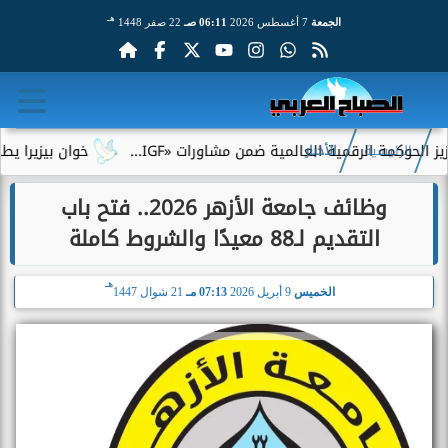
هـ
الجمعة
7 أغسطس 2026
06:11 صـ
22 صفر 1448
ة الرقمية العالمية ضمن مشاورات «IGF...
خوان بيزيرا يطلب الرحي
الرئيسية
الأخبار
وظائف جامعة الأزهر 2026.. فتح باب
التقديم لـ88 معيدًا والشروط كاملة
هـ
الخميس
9 أبريل 2026
07:13 مـ
21 شوال 1447