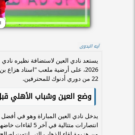
ا
آيه البدوى
2026، على أرضية ملعب "استاد هزاع ب
22 من دوري أدنوك للمحترفين.
وضع العين وشباب الأهلي قبل 
انتصارات متتالية ف
من هزيمة لقاء الذهاب التي انتهت لصالح شباب 