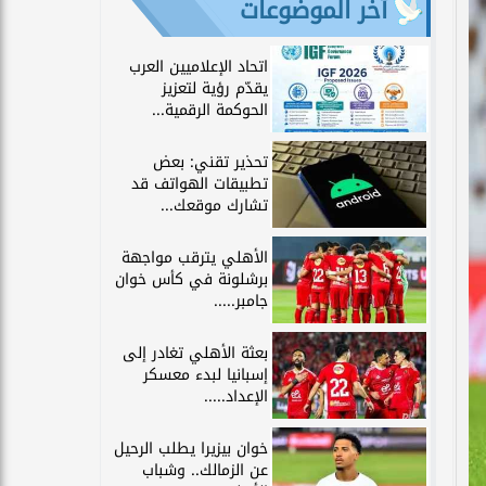
آخر الموضوعات
اتحاد الإعلاميين العرب
يقدّم رؤية لتعزيز
الحوكمة الرقمية...
تحذير تقني: بعض
تطبيقات الهواتف قد
تشارك موقعك...
الأهلي يترقب مواجهة
برشلونة في كأس خوان
جامبر.....
بعثة الأهلي تغادر إلى
إسبانيا لبدء معسكر
الإعداد.....
خوان بيزيرا يطلب الرحيل
عن الزمالك.. وشباب