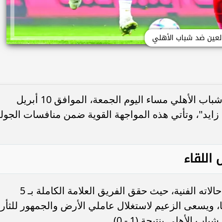
لعين ضد شباب الأهلي
يستعد نادي العين لاستضافة نظيره نادي شباب الأهلي مساء اليوم الجمعة، الموافق 10 أبريل
ن زايد"، وتأتي هذه المواجهة القوية ضمن منافسات الجول
اللقاء
يدخل نادي العين المباراة وهو في أفضل حالاته الفنية، حيث حقق الفريق العلامة الكاملة بـ 5
ي آخر 5 لقاءات خاضها، ويسعى الزعيم لاستغلال عاملي الأرض والجمهور للثأر
الأهلي بنتيجة (1 - 0).