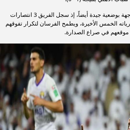
من جانبه، يدخل نادي شباب الأهلي المواجهة بوضعية جيدة أيضاً، إذ سجل الفريق 3 انتصارات
بارياته الخمس الأخيرة، ويطمح الفرسان لتكرار تفوقهم
ز موقعهم في صراع الصدارة.