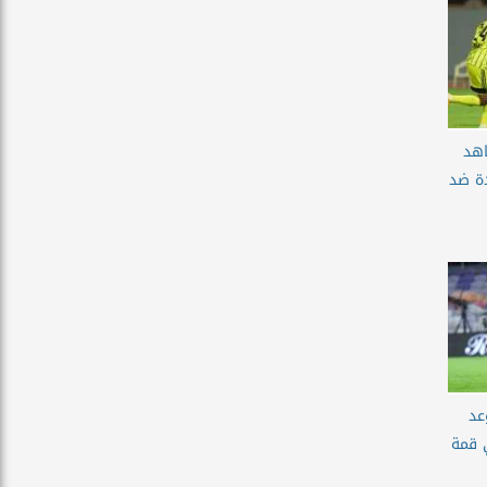
اهد
دة ضد
عد
 قمة