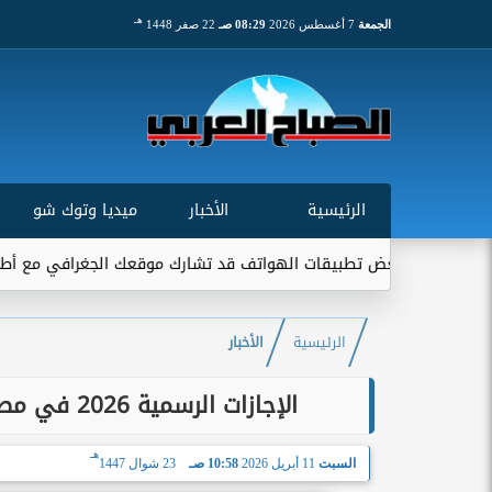
هـ
الجمعة
7 أغسطس 2026
08:29 صـ
22 صفر 1448
الرئيسية
الأخبار
ميديا وتوك شو
عض تطبيقات الهواتف قد تشارك موقعك الجغرافي مع أطراف خارجية...
الرئيسية
الأخبار
الإجازات الرسمية 2026 في مصر.. تبدأ بشم النسيم وتستمر حتى نهاية العام
هـ
السبت
11 أبريل 2026
10:58 صـ
23 شوال 1447