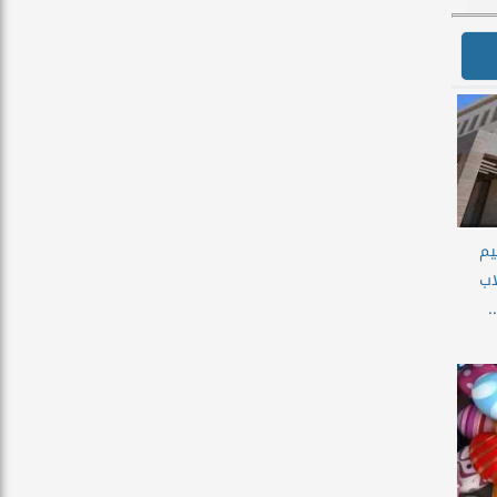
يم
اب
.