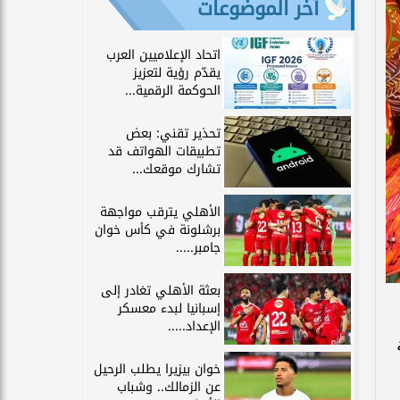
آخر الموضوعات
اتحاد الإعلاميين العرب
يقدّم رؤية لتعزيز
الحوكمة الرقمية...
تحذير تقني: بعض
تطبيقات الهواتف قد
تشارك موقعك...
الأهلي يترقب مواجهة
برشلونة في كأس خوان
جامبر.....
بعثة الأهلي تغادر إلى
إسبانيا لبدء معسكر
الإعداد.....
خوان بيزيرا يطلب الرحيل
عن الزمالك.. وشباب