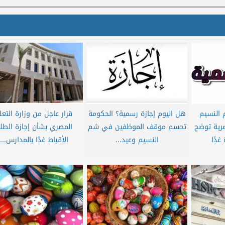
النسيم
هل اليوم إجازة رسمية؟ الحكومة
قرار عاجل من وزارة التعل
صرية توضح
تحسم موقف الموظفين في شم
المصري بشأن إجازة الطل
غدًا
النسيم وعيد...
الأقباط غدًا بالمدارس....