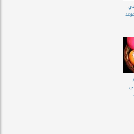
 النسيم 2026 في
موعد
لى