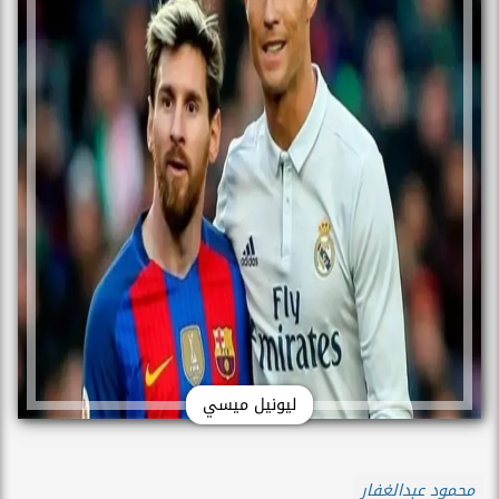
ليونيل ميسي
محمود عبدالغفار