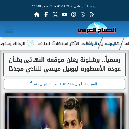
هـ
السبت
8 أغسطس 2026
05:49 صـ
23 صفر 1448
حد يتصدر قائمة الأكثر استهلاكًا للطاقة
الزمالك يستبعد 4 لاعبين شباب من حساباته في الموسم الجديد
الرئيسية
الرياضة
رسمياً.. برشلونة يعلن موقفه النهائي بشأن
عودة الأسطورة ليونيل ميسي للنادي مجددًا
هـ
السبت
11 أبريل 2026
11:48 صـ
23 شوال 1447