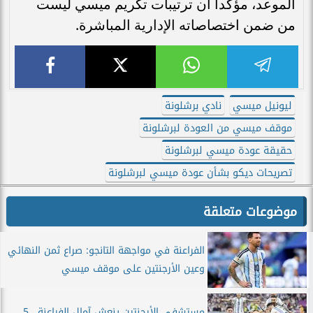
الموعد، مؤكداً أن ترتيبات تكريم ميسي ليست
من ضمن اختصاصاته الإدارية المباشرة.
ليونيل ميسي
نادي برشلونة
موقف ميسي من العودة لبرشلونة
حقيقة عودة ميسي لبرشلونة
تصريحات ديكو بشأن عودة ميسي لبرشلونة
موضوعات متعلقة
الفراعنة في مواجهة التانجو: صراع ثمن النهائي
وعين الأرجنتين على موقف ميسي
مستشفى الأرجنتين ينعش آمال الفراعنة.. 5