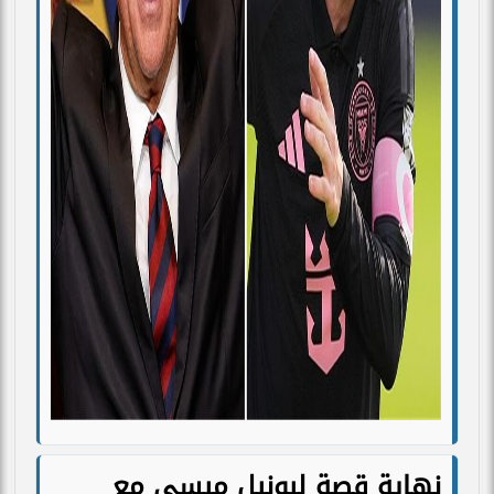
نهاية قصة ليونيل ميسي مع