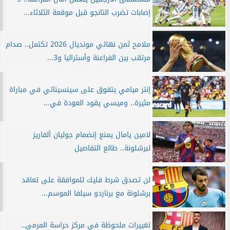
إصابات تضرب التانجو قبل موقعة الثلاثاء...
ملامح ثمن نهائي مونديال 2026 تكتمل.. صدام
مرتقب بين الفراعنة وأستراليا و3...
إنتر ميامي يتفوق على سينسيناتي في مباراة
مثيرة.. وميسي يقود العودة في...
لامين يامال يمنع إنضمام جوليان ألفاريز
لبرشلونة.. طالع التفاصيل
لن تصدق شرط فليك للموافقة على تعاقد
برشلونة مع برناردو سيلفا الموسم...
تغييرات ملحوظة في مركز حراسة المرمى..