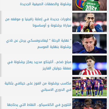
برشلونة والصفقات الصيفية الجديدة
تطورات جديدة في إصابة رافينيا و موقفه من
مباراة برشلونة و أوساسونا
” نهاية الرحلة ” ليفاندوفسكي يرحل عن نادي
برشلونة بنهاية الموسم
مبلغ ضخم.. أتليتكو مدريد يعجّز برشلونة في
صفقة جوليان الفاريز
مكاسب برشلونة من الفوز على خيتافي بثنائية
في الدوري الاسباني
التتويج في الكلاسيكو.. النقاط التي يحتاجها