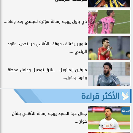
دي باول يوجه رسالة مؤثرة لميسي بعد وفاة...
شوبير يكشف موقف الأهلي من تجديد عقود
الرباعي.....
مارفين إيمانويل.. سائق توصيل وعامل محطة
وقود يحقق...
الأكثر قراءة
الرياضة
جمال عبد الحميد يوجه رسالة للأهلي بشأن
خوان...