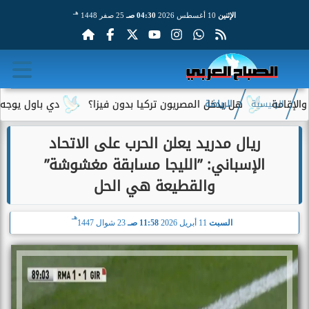
هـ
الإثنين
10 أغسطس 2026
04:30 صـ
25 صفر 1448
هل يدخل المصريون تركيا بدون فيزا؟
دي باول يوجه رسالة مؤث
الرئيسية
الرياضة
ريال مدريد يعلن الحرب على الاتحاد
الإسباني: ”الليجا مسابقة مغشوشة”
والقطيعة هي الحل
هـ
السبت
11 أبريل 2026
11:58 صـ
23 شوال 1447