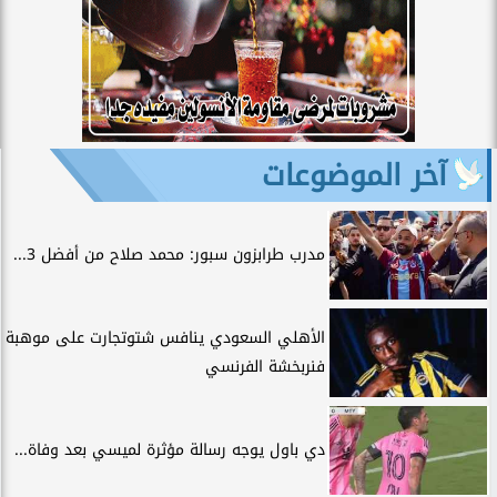
آخر الموضوعات
مدرب طرابزون سبور: محمد صلاح من أفضل 3...
الأهلي السعودي ينافس شتوتجارت على موهبة
فنربخشة الفرنسي
دي باول يوجه رسالة مؤثرة لميسي بعد وفاة...