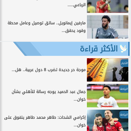
الرباعي.....
مارفين إيمانويل.. سائق توصيل وعامل محطة
وقود يحقق...
الأكثر قراءة
الأخبار
موجة حر جديدة تضرب 8 دول عربية.. هل...
الرياضة
جمال عبد الحميد يوجه رسالة للأهلي بشأن
خوان...
الرياضة
إكرامي الشحات: طاهر محمد طاهر يتفوق على
خوان...