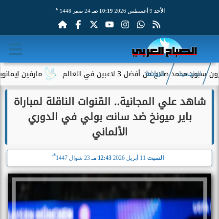
هـ
الأحد
9 أغسطس 2026
10:19 صـ
24 صفر 1448
 أفضل 3 لاعبين في العالم
مارفين إيمانويل.. سائق ت
الرئيسية
الرياضة
شاهد علي المجانية.. القنوات الناقلة لمباراة
باير ميونخ ضد سانت بولي في الدوري
الألماني
هـ
السبت
11 أبريل 2026
12:43 مـ
23 شوال 1447