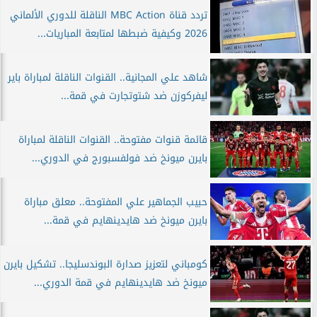
تردد قناة MBC Action الناقلة للدوري الألماني
2026 وكيفية ضبطها لمتابعة المباريات...
شاهد علي المجانية.. القنوات الناقلة لمباراة باير
ليفركوزن ضد شتوتجارت في قمة...
قائمة قنوات مفتوحة.. القنوات الناقلة لمباراة
بايرن ميونخ ضد فولفسبورج في الدوري...
حبيب الجماهير علي المفتوحة.. معلق مباراة
بايرن ميونخ ضد هايدينهايم في قمة...
كومباني لتعزيز صدارة البوندسليجا.. تشكيل بايرن
ميونخ ضد هايدينهايم في قمة الدوري...