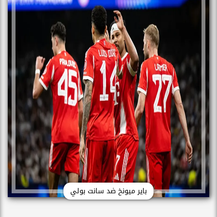
باير ميونخ ضد سانت بولي