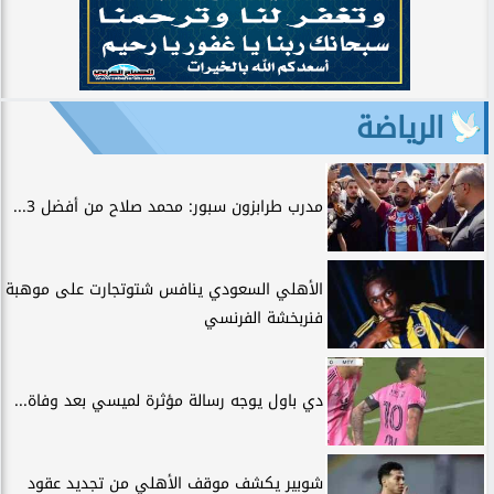
الرياضة
مدرب طرابزون سبور: محمد صلاح من أفضل 3...
الأهلي السعودي ينافس شتوتجارت على موهبة
فنربخشة الفرنسي
دي باول يوجه رسالة مؤثرة لميسي بعد وفاة...
شوبير يكشف موقف الأهلي من تجديد عقود