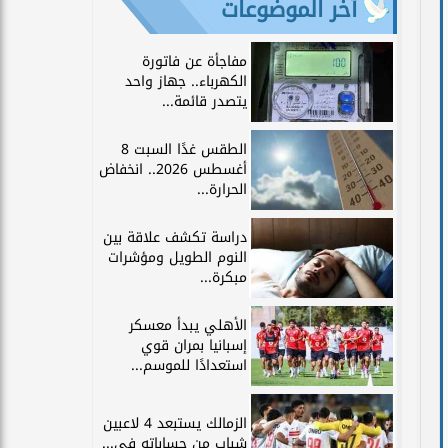
آخر الموضوعات
مفاجأة عن فاتورة
الكهرباء.. جهاز واحد
يتصدر قائمة...
الطقس غدًا السبت 8
أغسطس 2026.. انخفاض
الحرارة...
دراسة تكشف علاقة بين
النوم الطويل ومؤشرات
مبكرة...
الأهلي يبدأ معسكر
إسبانيا بمران قوي
استعدادًا للموسم...
الزمالك يستبعد 4 لاعبين
شباب من حساباته في...