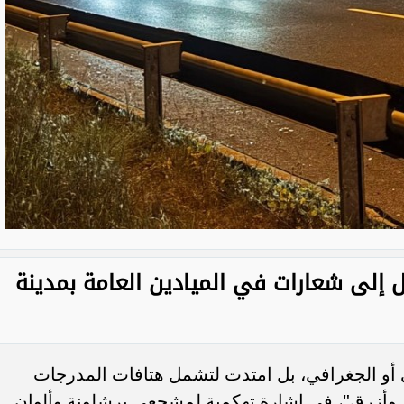
ل إلى شعارات في الميادين العامة بمدينة
 أو الجغرافي، بل امتدت لتشمل هتافات المدرجات
ر وأزرق"، في إشارة تهكمية لمشجعي برشلونة وألوان