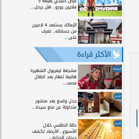
عرض خليجي بقيمة 5
ملايين يورو.. هل يرحل...
الزمالك يستبعد 4 لاعبين
من حساباته.. تعرف
على...
الأكثر قراءة
الرياضة
مشجعة ليفربول الشهيرة
هانيفا تنهار بعد انتقال
محمد...
الأخبار
جدل واسع بعد منشور
متداولة عن منع سيدة...
الأخبار
حالة الطقس خلال
الأسبوع.. الأرصاد تكشف
درجات الحرارة...