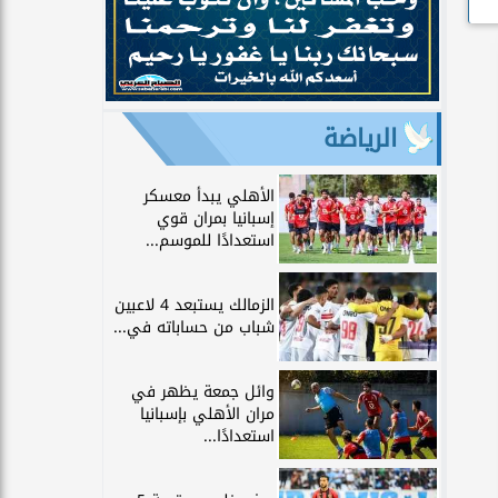
الرياضة
الأهلي يبدأ معسكر
إسبانيا بمران قوي
استعدادًا للموسم...
الزمالك يستبعد 4 لاعبين
شباب من حساباته في...
وائل جمعة يظهر في
مران الأهلي بإسبانيا
استعدادًا...