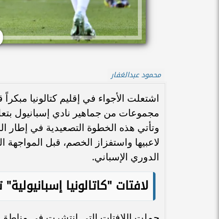
محمود عبدالغفار
اشتعلت الأجواء في إقليم كتالونيا مبكرا
مجموعات من جماهير نادي إسبانيول بتعل
وتأتي هذه الخطوة التصعيدية في إطار الح
الدوري الإسباني.
لافتات "كاتالونيا إسبانيولية"
حملت اللافتات التي انتشرت في مناطق حيوي