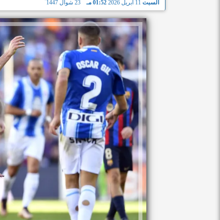
السبت
11 أبريل 2026
01:52 مـ
23 شوال 1447