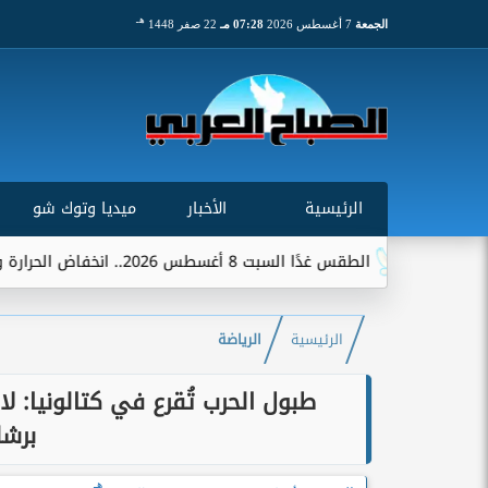
هـ
الجمعة
7 أغسطس 2026
07:28 مـ
22 صفر 1448
الرئيسية
الأخبار
ميديا وتوك شو
ت 8 أغسطس 2026.. انخفاض الحرارة وشبورة ورياح على عدة...
الرئيسية
الرياضة
طبول الحرب تُقرع في كتالونيا: لا
برشل
هـ