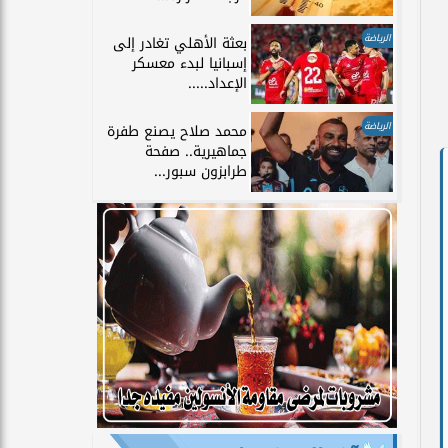
الرياضة
بعثة الأهلي تغادر إلى
إسبانيا لبدء معسكر
الإعداد.....
الرياضة
محمد صلاح يصنع طفرة
جماهيرية.. صفحة
طرابزون سبور...