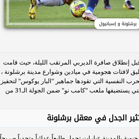
برشلونة و إسبانيول
ً قبل إنطلاق صافرة الديربي المرتقب الليلة، حيث قامت
يق لافتات هجومية في ميادين وشوارع مدينة برشلونة ،
رب النفسية التي تقودها جماهير "البار يوكوس" لتحفيز
لاعبيها واستفزاز الخصم، قبل المواجهة التي يستضيفها ملعب "كامب نو" ضمن الجولة الـ31 من
 تثير الجدل في معقل برشلونة
ة بالمدينة عبارات تحمل طابعاً عدائياً وتحدياً صريحاً