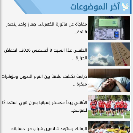
آخر الموضوعات
مفاجأة عن فاتورة الكهرباء.. جهاز واحد يتصدر
قائمة...
الطقس غدًا السبت 8 أغسطس 2026.. انخفاض
الحرارة...
دراسة تكشف علاقة بين النوم الطويل ومؤشرات
مبكرة...
الأهلي يبدأ معسكر إسبانيا بمران قوي استعدادًا
للموسم...
الزمالك يستبعد 4 لاعبين شباب من حساباته