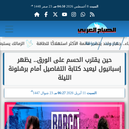
هـ
السبت
8 أغسطس 2026
04:50 صـ
23 صفر 1448
 واحد يتصدر قائمة الأكثر استهلاكًا للطاقة
الزمالك يستبعد 4 لاعبين شباب من حساباته في الموسم الجديد
الرئيسية
الرياضة
حين يقترب الحسم على الورق.. يظهر
إسبانيول ليعيد كتابة التفاصيل أمام برشلونة
الليلة
هـ
السبت
11 أبريل 2026
06:27 مـ
23 شوال 1447