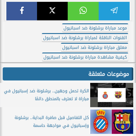
موعد مباراة برشلونة ضد اسبانيول
القنوات الناقلة لمباراة برشلونة ضد اسبانيول
معلق مباراة برشلونة ضد اسبانيول
كيفية مشاهدة مباراة برشلونة ضد اسبانيول
موضوعات متعلقة
الكرة تحمل وجهين.. برشلونة ضد إسبانيول في
مباراة لا تعترف بالمنطق دائمًا
كل التفاصيل قبل صافرة البداية.. برشلونة
وإسبانيول في مواجهة حاسمة