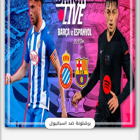
برشلونة ضد اسبانيول