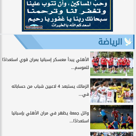
الرياضة
الأهلي يبدأ معسكر إسبانيا بمران قوي استعدادًا
للموسم...
الزمالك يستبعد 4 لاعبين شباب من حساباته
في...
وائل جمعة يظهر في مران الأهلي بإسبانيا
استعدادًا...