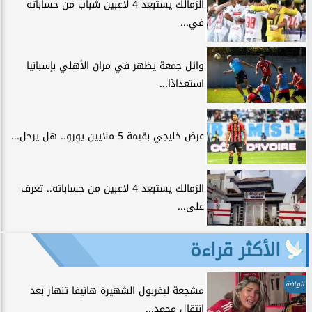
الزمالك يستبعد 4 لاعبين شباب من حساباته
في...
وائل جمعة يظهر في مران الأهلي بإسبانيا
استعدادًا...
عرض خليجي بقيمة 5 ملايين يورو.. هل يرحل...
الزمالك يستبعد 4 لاعبين من حساباته.. تعرف
على...
الأكثر قراءة
الرياضة
مشجعة ليفربول الشهيرة هانيفا تنهار بعد
انتقال محمد...