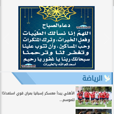
الرياضة
الأهلي يبدأ معسكر إسبانيا بمران قوي استعدادًا
للموسم...