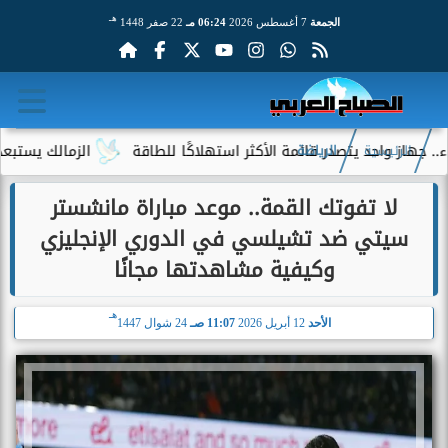
هـ
الجمعة
7 أغسطس 2026
06:24 مـ
22 صفر 1448
تصدر قائمة الأكثر استهلاكًا للطاقة
الزمالك يستبعد 4 لاعبين شباب من حساباته في الموسم الجديد
الرئيسية
الرياضة
لا تفوتك القمة.. موعد مباراة مانشستر
سيتي ضد تشيلسي في الدوري الإنجليزي
وكيفية مشاهدتها مجانًا
هـ
الأحد
12 أبريل 2026
11:07 صـ
24 شوال 1447