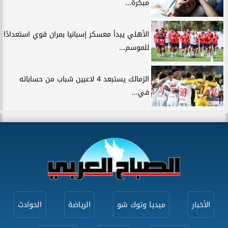
مبكرة...
الأهلي يبدأ معسكر إسبانيا بمران قوي استعدادًا
للموسم...
الزمالك يستبعد 4 لاعبين شباب من حساباته
في...
الأخبار
ميديا وتوك شو
الرياضة
الحوادث