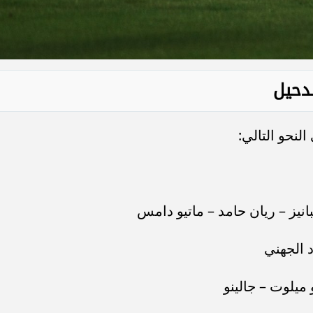
دحيل
لنحو التالي:
نيز – ريان حامد – ماتيو دامس
 الجهني
يلوت – جالينو