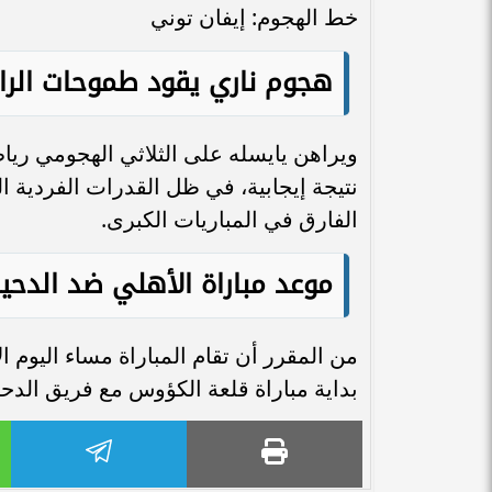
خط الهجوم: إيفان توني
هجوم ناري يقود طموحات الر
ويراهن يايسله على الثلاثي الهجومي رياض
نتيجة إيجابية، في ظل القدرات الفردية ال
الفارق في المباريات الكبرى.
موعد مباراة الأهلي ضد الدحي
بداية مباراة قلعة الكؤوس مع فريق الدحيل في تمام الساعة 45