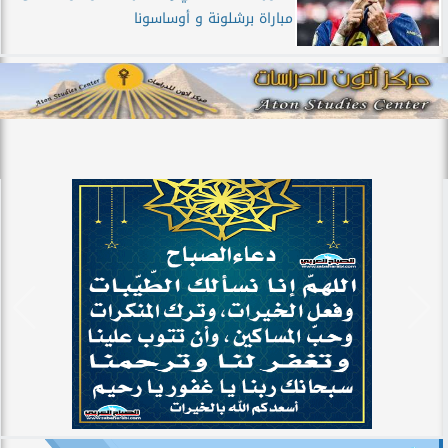
مباراة برشلونة و أوساسونا