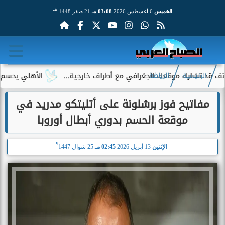
هـ
الخميس
6 أغسطس 2026
03:08 مـ
21 صفر 1448
رك موقعك الجغرافي مع أطراف خارجية...
الأهلي يحسم الجدل حول إ
الرئيسية
الرياضة
مفاتيح فوز برشلونة على أتليتكو مدريد في
موقعة الحسم بدوري أبطال أوروبا
هـ
الإثنين
13 أبريل 2026
02:45 مـ
25 شوال 1447