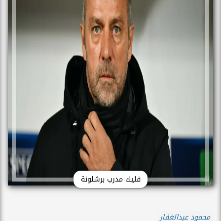
فليك مدرب برشلونة
محمود عبدالغفار