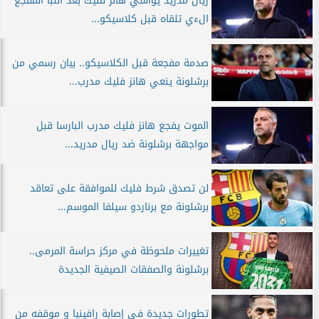
ريال مدريد يواسي هانز فليك بعد النبأ المفجع
الءي تلقاه قبل كلاسيكو...
صدمة مفجعة قبل الكلاسيكو.. بيان رسمي من
برشلونة ينعي هانز فليك مدرب...
الموت يفجع هانز فليك مدرب البارسا قبل
مواجهة برشلونة ضد ريال مدريد...
لن تصدق شرط فليك للموافقة على تعاقد
برشلونة مع برناردو سيلفا الموسم...
تغييرات ملحوظة في مركز حراسة المرمى..
برشلونة والصفقات الصيفية الجديدة
تطورات جديدة في إصابة رافينيا و موقفه من