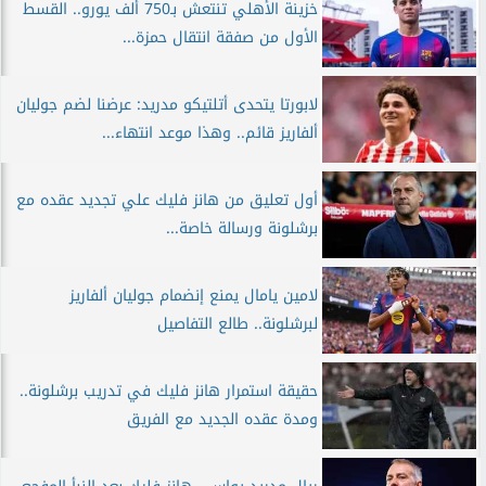
خزينة الأهلي تنتعش بـ750 ألف يورو.. القسط
الأول من صفقة انتقال حمزة...
لابورتا يتحدى أتلتيكو مدريد: عرضنا لضم جوليان
ألفاريز قائم.. وهذا موعد انتهاء...
أول تعليق من هانز فليك علي تجديد عقده مع
برشلونة ورسالة خاصة...
لامين يامال يمنع إنضمام جوليان ألفاريز
لبرشلونة.. طالع التفاصيل
حقيقة استمرار هانز فليك في تدريب برشلونة..
ومدة عقده الجديد مع الفريق