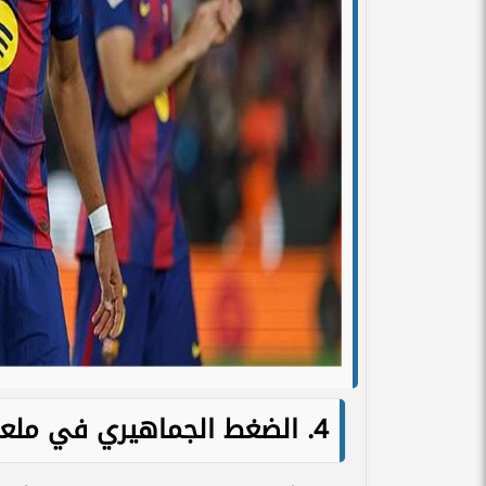
4. الضغط الجماهيري في ملعب "طيران الرياض"