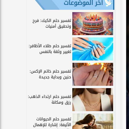
آخر الموضوعات
تفسير حلم الكيك: فرح
وتحقيق أمنيات
تفسير حلم طلاء الأظافر:
تغيير وثقة بالنفس
تفسير حلم خاتم الإكس:
حنين وبداية جديدة
تفسير حلم ارتداء الذهب:
رزق ومكانة
تفسير حلم الحيوانات
الأليفة: إشارة للإهمال