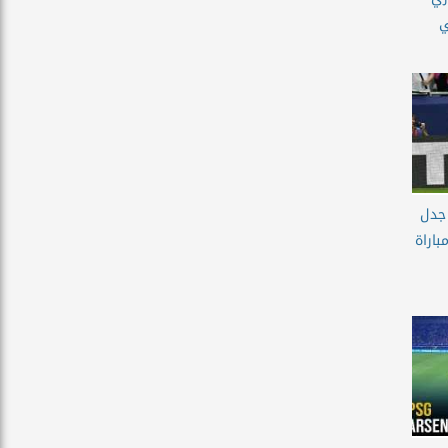
ي
جدل
اراة