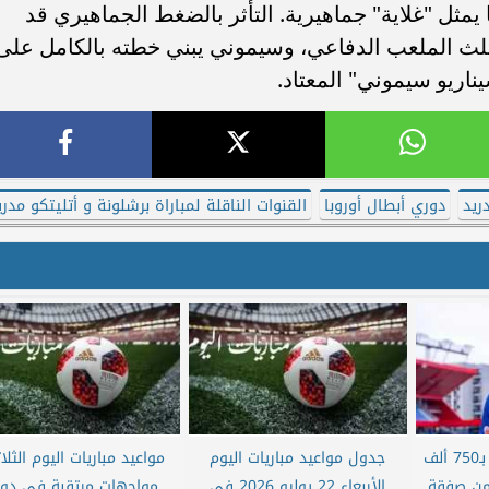
 يمثل "غلاية" جماهيرية. التأثر بالضغط الجماهيري قد
بثلث الملعب الدفاعي، وسيموني يبني خطته بالكامل على
اريو سيموني" المعتاد.
ريد
دوري أبطال أوروبا
القنوات الناقلة لمباراة برشلونة و أتليتكو مدري
خزينة الأهلي تنتعش بـ750 ألف
جدول مواعيد مباريات اليوم
مواعيد مباريات اليوم الثلاث
 من صفقة
الأربعاء 22 يوليو 2026 في
مواجهات مرتقبة في دو