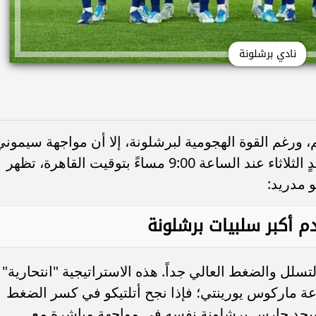
نادي برشلونة
 ورغم القوة الهجومية لبرشلونة، إلا أن مواجهة سيموني
على ملعب "طيران الرياض" في سهرة غدٍ الثلاثاء عند الساعة 9:00 مساءً بتوقيت القاهرة، تظهر
و مدريد:
ل والضغط العالي جداً. هذه الاستراتيجية "انتحارية"
عة ماركوس يورينتي؛ فإذا نجح أتلتيكو في كسر الضغط
سيجد حارس برشلونة نفسه في مواجهة مباشرة مع