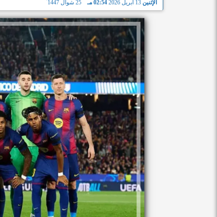
الإثنين
13 أبريل 2026
02:54 مـ
25 شوال 1447