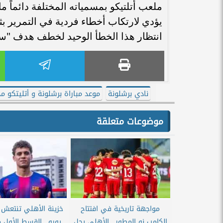
ملعب أتلتيكو بمسمياته المختلفة دائماً ما
يؤدي لارتكاب أخطاء فردية في التمرير 
انتظار هذا الخطأ الوحيد لخطف هدف "سين
نادي برشلونة
موعد مباراة برشلونة و أتليتكو مد
موضوعات متعلقة
مواجهة تاريخية في افتتاح
الكامب نو المطور.. الأهلي يحل
يورو.. القسط الأول