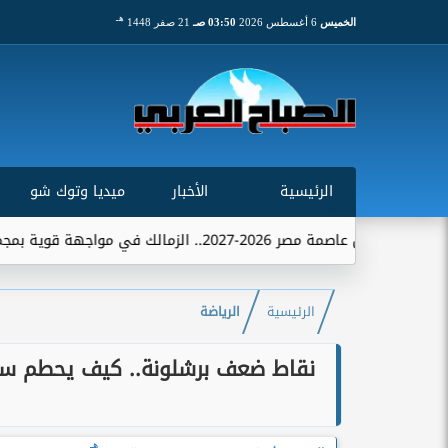
هـ
الخميس
6 أغسطس 2026
03:50 صـ
21 صفر 1448
الرئيسية
الأخبار
ميديا وتوك شو
هة قوية بمجموعة تضم الاتحاد...
الرئيسية
الرياضة
نقاط ضعف برشلونة.. كيف يحطم س
هـ