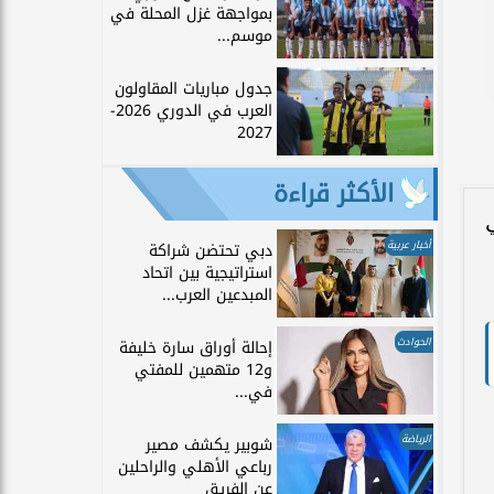
بمواجهة غزل المحلة في
موسم...
جدول مباريات المقاولون
العرب في الدوري 2026-
2027
الأكثر قراءة
أخبار عربية
دبي تحتضن شراكة
استراتيجية بين اتحاد
المبدعين العرب...
الحوادث
إحالة أوراق سارة خليفة
و12 متهمين للمفتي
في...
الرياضة
شوبير يكشف مصير
رباعي الأهلي والراحلين
عن الفريق