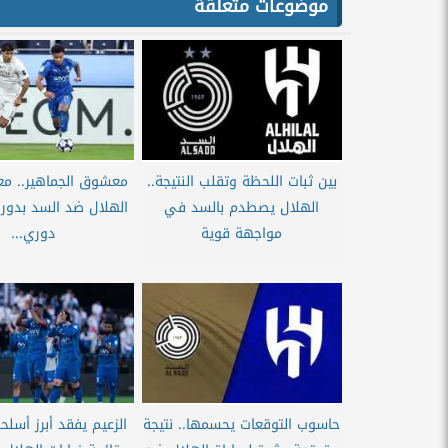
موضوعات متعلقة
بين ثبات اللحظة وتقلب النتيجة..
معشوق الجماهير.. مع
الهلال يصطدم بالسد في
مواجهة قوية
دوري...
حاسوب التوقعات يحسمها.. نتيجة
الزعيم يفقد أبرز أسلح