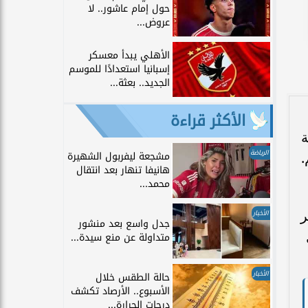
حول إمام عاشور.. لا
عروض...
الأهلي يبدأ معسكر
إسبانيا استعدادًا للموسم
الجديد.. بعثة...
الأكثر قراءة
حطة
الرياضة
مشجعة ليفربول الشهيرة
.
هانيفا تنهار بعد انتقال
محمد...
ر
الأخبار
جدل واسع بعد منشور
متداولة عن منع سيدة...
الأخبار
حالة الطقس خلال
الأسبوع.. الأرصاد تكشف
درجات الحرارة...