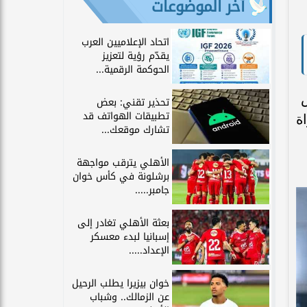
آخر الموضوعات
اتحاد الإعلاميين العرب
يقدّم رؤية لتعزيز
الحوكمة الرقمية...
ض
تحذير تقني: بعض
تطبيقات الهواتف قد
اة
تشارك موقعك...
الأهلي يترقب مواجهة
برشلونة في كأس خوان
جامبر.....
بعثة الأهلي تغادر إلى
إسبانيا لبدء معسكر
الإعداد.....
خوان بيزيرا يطلب الرحيل
عن الزمالك.. وشباب