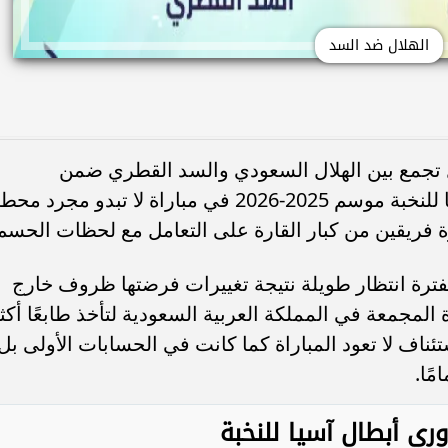
الهلال ضد السد
قيل تجمع بين الهلال السعودي والسد القطري ضمن
منافسات دور الـ16 من دوري أبطال آسيا للنخبة موسم 2025-2026 في مباراة لا تبدو مجرد م
درة فريقين من كبار القارة على التعامل مع لحظات الحسم
بفترة انتظار طويلة نتيجة تغييرات فرضتها ظروف خارج
المجمعة في المملكة العربية السعودية لتأخذ طابعًا أكث
تئناف لا تعود المباراة كما كانت في الحسابات الأولى بل
ًا.
ي أبطال آسيا للنخبة