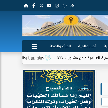
ية
أخبار عالمية
المرأة والصحة
اورات «IGF...
خوان بيزيرا يطلب الرحيل عن الزمالك.. وشباب ال