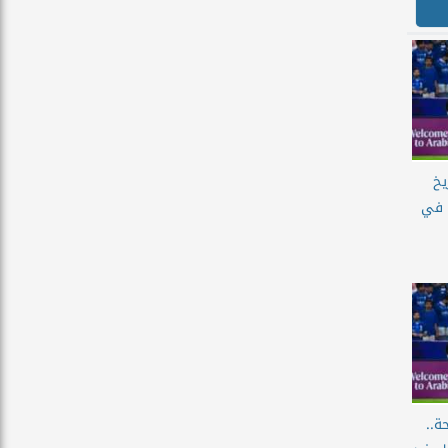
يخ
 في
ة..