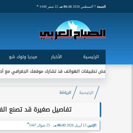
هـ
الجمعة
7 أغسطس 2026
06:16 صـ
22 صفر 1448
الرئيسية
الأخبار
ميديا وتوك شو
 تطبيقات الهواتف قد تشارك موقعك الجغرافي مع أطراف خارجية...
الرئيسية
الرياضة
تفاصيل صغيرة قد تصنع الف
هـ
الإثنين
13 أبريل 2026
06:43 مـ
25 شوال 1447