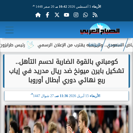
هـ
الأربعاء
5 أغسطس 2026
10:42 مـ
20 صفر 1448
.. وتريزيجيه يقترب من الإعلان الرسمي
رئيس طرابزون سبور يكشف د
الرئيسية
الرياضة
كومباني بالقوة الضاربة لحسم التأهل..
تشكيل بايرن ميونخ ضد ريال مدريد في إياب
ربع نهائي دوري أبطال أوروبا
هـ
الأربعاء
15 أبريل 2026
11:36 صـ
27 شوال 1447