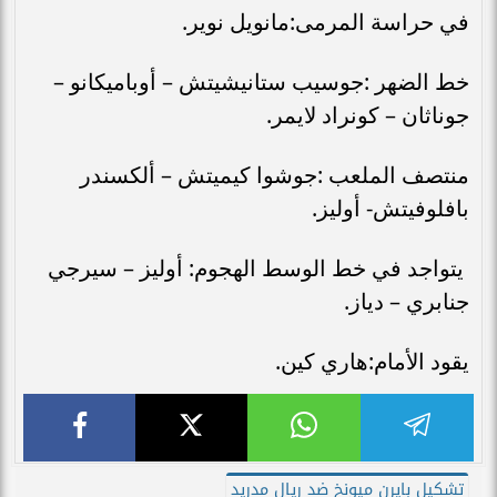
في حراسة المرمى:مانويل نوير.
خط الضهر :جوسيب ستانيشيتش – أوباميكانو –
جوناثان – كونراد لايمر.
منتصف الملعب :جوشوا كيميتش – ألكسندر
بافلوفيتش- أوليز.
يتواجد في خط الوسط الهجوم: أوليز – سيرجي
جنابري – دياز.
يقود الأمام:هاري كين.
تشكيل بايرن ميونخ ضد ريال مدريد