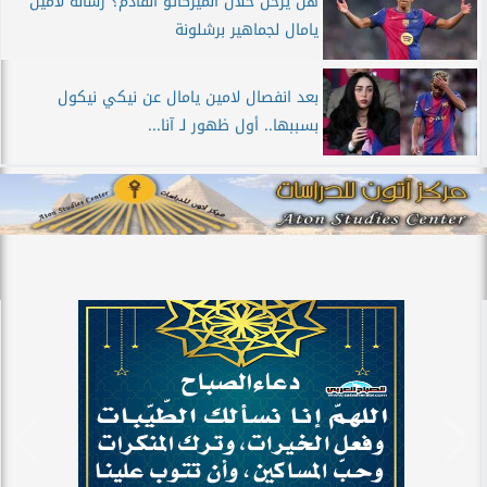
هل يرحل خلال الميركاتو القادم؟ رسالة لامين
يامال لجماهير برشلونة
بعد انفصال لامين يامال عن نيكي نيكول
بسببها.. أول ظهور لـ آنا...