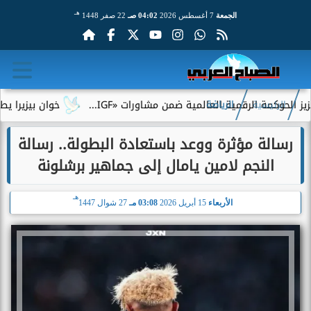
هـ
الجمعة
7 أغسطس 2026
04:02 صـ
22 صفر 1448
ة الرقمية العالمية ضمن مشاورات «IGF...
خوان بيزيرا يطلب الرحي
الرئيسية
الرياضة
رسالة مؤثرة ووعد باستعادة البطولة.. رسالة
النجم لامين يامال إلى جماهير برشلونة
هـ
الأربعاء
15 أبريل 2026
03:08 مـ
27 شوال 1447