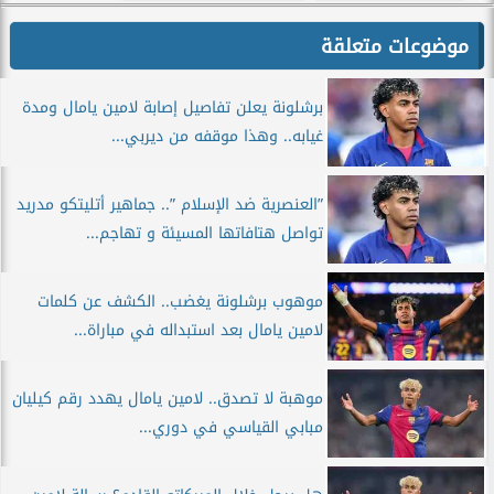
موضوعات متعلقة
برشلونة يعلن تفاصيل إصابة لامين يامال ومدة
غيابه.. وهذا موقفه من ديربي...
”العنصرية ضد الإسلام ”.. جماهير أتليتكو مدريد
تواصل هتافاتها المسيئة و تهاجم...
موهوب برشلونة يغضب.. الكشف عن كلمات
لامين يامال بعد استبداله في مباراة...
موهبة لا تصدق.. لامين يامال يهدد رقم كيليان
مبابي القياسي في دوري...