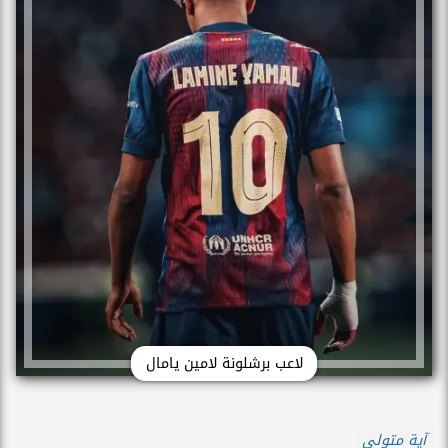
لاعب برشلونة لامين يامال
آية متولي