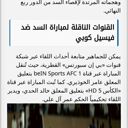
وهجماته المرتدة لإقصاء السد من الدور ربع
النهائي.
القنوات الناقلة لمباراة السد ضد
فيسيل كوبي
يمكن للجماهير متابعة أحداث اللقاء عبر شبكة
قنوات «بي إن سبورتس» القطرية، حيث تُنقل
المباراة عبر قناة beIN Sports AFC 1 بتعليق
المعلق عامر الخوذيري. كما تُبث المباراة عبر قناة
«الكأس 5 HD» بتعليق المعلق خالد الحدي، ويدير
اللقاء تحكيمياً الحكم عمر آل علي.