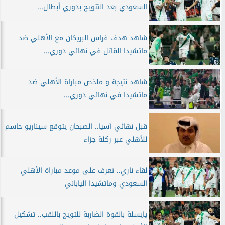
السعودي بعد التتويج بدوري أبطال...
شاهد هدف فراس البريكان مع الأهلي ضد
ماتشيدا القاتل في نهائي دوري...
شاهد نتيجة و ملخص مباراة الأهلي ضد
ماتشيدا في نهائي دوري...
قبل نهائي آسيا.. الصبحان يتوقع سيناريو حاسم
للأهلي عبر ركلة جزاء
لقاء ناري.. تعرف على موعد مباراة الأهلي
السعودي وماتشيدا الياباني
يايسلة بالقوة الضاربة للتويج باللقب.. تشكيل