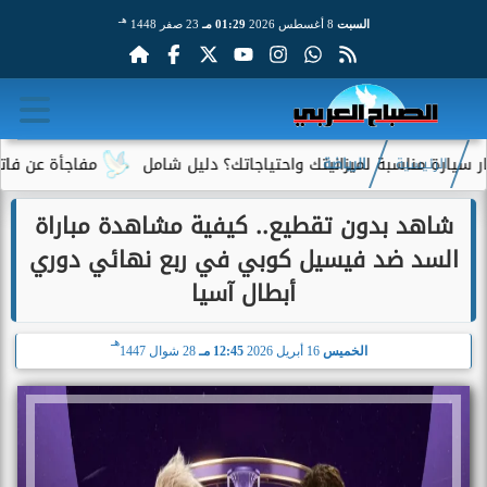
هـ
السبت
8 أغسطس 2026
01:29 مـ
23 صفر 1448
اسبة لميزانيتك واحتياجاتك؟ دليل شامل
مفاجأة عن فاتورة الكهربا
الرئيسية
الرياضة
شاهد بدون تقطيع.. كيفية مشاهدة مباراة
السد ضد فيسيل كوبي في ربع نهائي دوري
أبطال آسيا
هـ
الخميس
16 أبريل 2026
12:45 مـ
28 شوال 1447