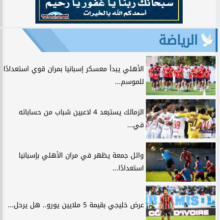
الرياضة
الأهلي يبدأ معسكر إسبانيا بمران قوي استعدادًا
للموسم...
الزمالك يستبعد 4 لاعبين شباب من حساباته
في...
وائل جمعة يظهر في مران الأهلي بإسبانيا
استعدادًا...
عرض خليجي بقيمة 5 ملايين يورو.. هل يرحل...