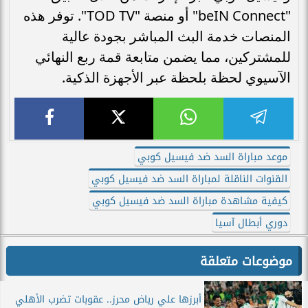
"beIN Connect" أو منصة "TOD TV". توفر هذه
المنصات خدمة البث المباشر بجودة عالية
للمشتركين، مما يضمن متابعة قمة ربع النهائي
الآسيوي لحظة بلحظة عبر الأجهزة الذكية.
موعد مباراة السد ضد فيسيل كوبي
القنوات الناقلة لمباراة السد ضد فيسيل كوبي
كيفية مشاهدة مباراة السد ضد فيسيل كوبي
دوري أبطال آسيا
موضوعات متعلقة
أبرزها علي رياض محرز.. عقوبات تضرب الأهلي