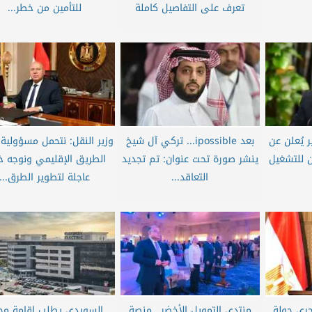
تعرف على التفاصيل كاملة
للتأمين من خطر...
ر يُعلن عن
بعد ipossible... تركي آل شيخ
وزير النقل: نتحمل مسؤولية
هزين للتشغيل
ينشر صورة تحت عنوان: تم تجديد
الطريق الإقليمي ونوجه 
التعاقد...
عاجلة لتطوير الطرق...
جري جولة
منتدى التمويل الأخضر.. منصة
السويدي يطلب إقامة مج