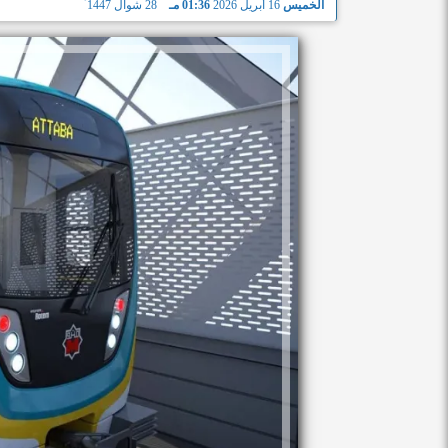
الخميس
16 أبريل 2026
01:36 مـ
28 شوال 1447