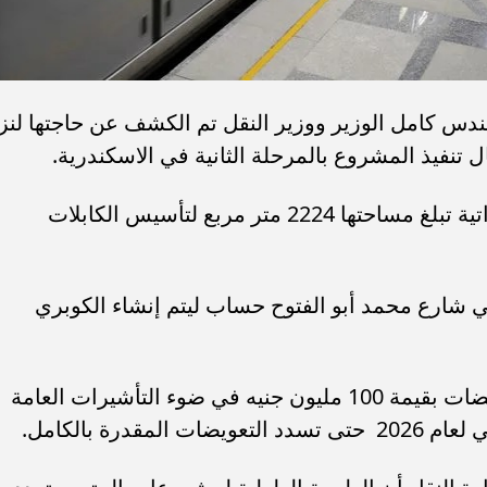
ندس كامل الوزير ووزير النقل تم الكشف عن حاجتها لنز
تنفيذ المشروع بالمرحلة الثانية في الاسكندرية.
تم نزع قطعة أرض بجوار شارع حجر النواتية تبلغ مساحتها 2224 متر مربع لتأسيس الكابلات
 15154 متر مربع في شارع محمد أبو الفتوح حساب ليتم إنشاء الكوبري
أوضحت وزارة النقل المصرية توفير تعويضات بقيمة 100 مليون جنيه في ضوء التأشيرات العامة
قدرة بالكامل.