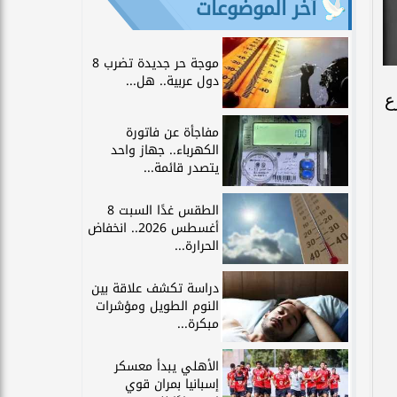
آخر الموضوعات
موجة حر جديدة تضرب 8
دول عربية.. هل...
ع
مفاجأة عن فاتورة
الكهرباء.. جهاز واحد
يتصدر قائمة...
الطقس غدًا السبت 8
أغسطس 2026.. انخفاض
الحرارة...
دراسة تكشف علاقة بين
النوم الطويل ومؤشرات
مبكرة...
الأهلي يبدأ معسكر
إسبانيا بمران قوي