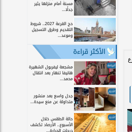
مسنة أمام منزلها يثير
جدلًا...
حج القرعة 2027.. شروط
التقديم وطرق التسجيل
وموعد...
الأكثر قراءة
ع
الرياضة
مشجعة ليفربول الشهيرة
هانيفا تنهار بعد انتقال
محمد...
الأخبار
جدل واسع بعد منشور
متداولة عن منع سيدة...
الأخبار
حالة الطقس خلال
الأسبوع.. الأرصاد تكشف
درجات الحرارة...