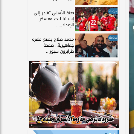
الرياضة
بعثة الأهلي تغادر إلى
إسبانيا لبدء معسكر
الإعداد.....
الرياضة
محمد صلاح يصنع طفرة
جماهيرية.. صفحة
طرابزون سبور...