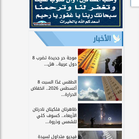
الأخبار
موجة حر جديدة تضرب 8
دول عربية.. هل...
الطقس غدًا السبت 8
أغسطس 2026.. انخفاض
الحرارة...
ظاهرتان فلكيتان نادرتان
الأربعاء.. كسوف كلي
للشمس وذروة...
فيديو متداول لسيدة