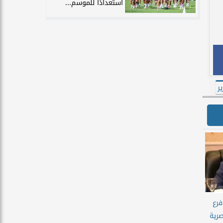
استعدادًا للموسم...
ر
فرع
صرية