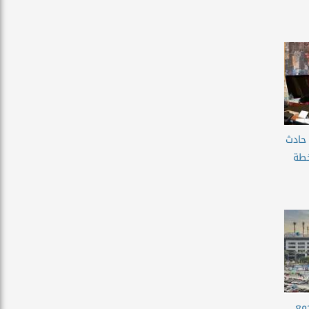
 حادث
خطة
مع