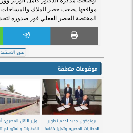
أوضحت مذكرة الدكتور كامل الوزير ووزار
مواقعها يصعب حصر الملاك والمساحات بدق
المختصة الحصر الفعلي فور صدوره لتحديد
مترو الاسكندر
موضوعات متعلقة
بروتوكول جديد لدعم تطوير
وزير النقل المصري: أس
المطارات المصرية وتعزيز كفاءة