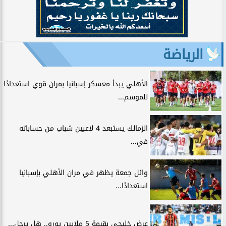
الرياضة
الأهلي يبدأ معسكر إسبانيا بمران قوي استعدادًا
للموسم...
الزمالك يستبعد 4 لاعبين شباب من حساباته
في...
وائل جمعة يظهر في مران الأهلي بإسبانيا
استعدادًا...
عرض خليجي بقيمة 5 ملايين يورو.. هل يرحل...