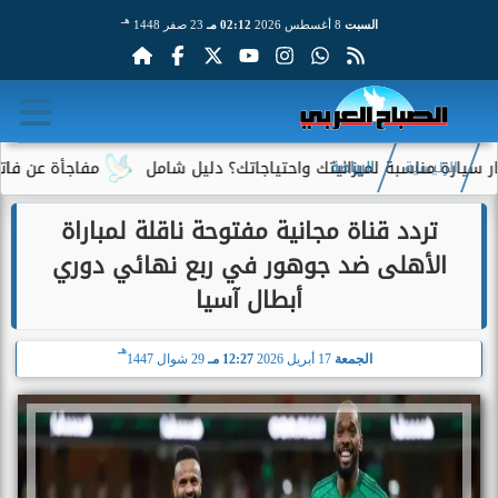
هـ
السبت
8 أغسطس 2026
02:12 مـ
23 صفر 1448
سبة لميزانيتك واحتياجاتك؟ دليل شامل
مفاجأة عن فاتورة الكهرباء.
الرئيسية
الرياضة
تردد قناة مجانية مفتوحة ناقلة لمباراة
الأهلى ضد جوهور في ربع نهائي دوري
أبطال آسيا
هـ
الجمعة
17 أبريل 2026
12:27 مـ
29 شوال 1447