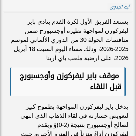
آيه البدوى
يستعد الفريق الأول لكرة القدم بنادي باير
ليفركوزن لمواجهة نظيره أوجسبورج ضمن
منافسات الجولة 30 من الدوري الألماني لموسم
2025-2026، وذلك مساء اليوم السبت 18 أبريل
2026، على أرضية ملعب باي أرينا
موقف باير ليفركوزن وأوجسبورج
قبل اللقاء
يدخل باير ليفركوزن المواجهة بطموح كبير
لتعويض خسارته في لقاء الذهاب الذي انتهى
لصالح أوجسبورج بنتيجة (2-0)ؤ ويقدم
ليفركوزن أداءً متزناً في الفترة الأخيرة، حيث