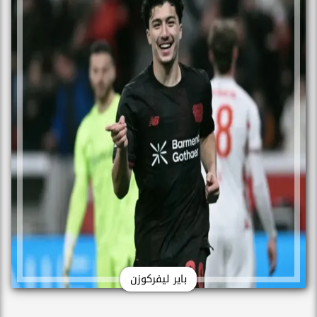
باير ليفركوزن