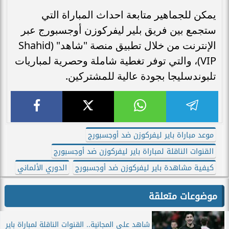
يمكن للجماهير متابعة احداث المباراة التي
ستجمع بين فريق بلير ليفركوزن أوجسبورج عبر
الإنترنت من خلال تطبيق منصة "شاهد" (Shahid
VIP)، والتي توفر تغطية شاملة وحصرية لمباريات
تلبوندسليجا بجودة عالية للمشتركين.
موعد مباراة باير ليفركوزن ضد أوجسبورج
القنوات الناقلة لمباراة باير ليفركوزن ضد أوجسبورج
كيفية مشاهدة باير ليفركوزن ضد أوجسبورج
الدوري الألماني
موضوعات متعلقة
شاهد علي المجانية.. القنوات الناقلة لمباراة باير