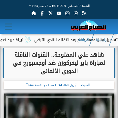
هـ
الجمعة
7 أغسطس 2026
04:43 مـ
22 صفر 1448
 محمد صلاح بعد انتقاله للنادي التركي
نبيلة عبيد تعود إلى الإذاع
الرئيسية
الرياضة
شاهد علي المفتوحة.. القنوات الناقلة
لمباراة باير ليفركوزن ضد أوجسبورج في
الدوري الألماني
هـ
السبت
18 أبريل 2026
11:44 صـ
1 ذو القعدة 1447