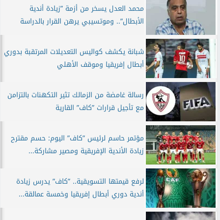
محمد العدل يسخر من أزمة ”زيادة أندية
الأبطال”.. وموتسيبي يرهن القرار بالدراسة
شبانة يكشف كواليس التعديلات المرتقبة بدوري
أبطال إفريقيا وموقف الأهلي
رسالة غامضة من الزمالك تثير التكهنات بالتزامن
مع تأجيل قرارات ”كاف” القارية
مؤتمر حاسم لرئيس ”كاف” اليوم: حسم مقترح
زيادة الأندية الإفريقية ومصير مشاركة...
لرفع قيمتها التسويقية.. ”كاف” يدرس زيادة
أندية دوري أبطال إفريقيا وخمسة عمالقة...