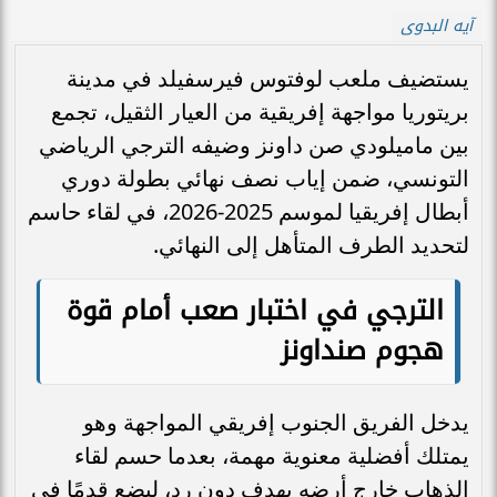
آيه البدوى
يستضيف ملعب لوفتوس فيرسفيلد في مدينة
بريتوريا مواجهة إفريقية من العيار الثقيل، تجمع
بين ماميلودي صن داونز وضيفه الترجي الرياضي
التونسي، ضمن إياب نصف نهائي بطولة دوري
أبطال إفريقيا لموسم 2025-2026، في لقاء حاسم
لتحديد الطرف المتأهل إلى النهائي.
الترجي في اختبار صعب أمام قوة
هجوم صنداونز
يدخل الفريق الجنوب إفريقي المواجهة وهو
يمتلك أفضلية معنوية مهمة، بعدما حسم لقاء
الذهاب خارج أرضه بهدف دون رد، ليضع قدمًا في