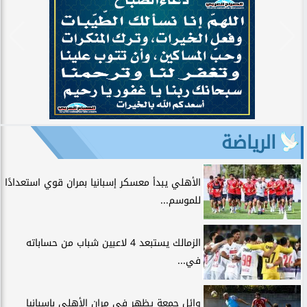
الرياضة
الأهلي يبدأ معسكر إسبانيا بمران قوي استعدادًا
للموسم...
الزمالك يستبعد 4 لاعبين شباب من حساباته
في...
وائل جمعة يظهر في مران الأهلي بإسبانيا