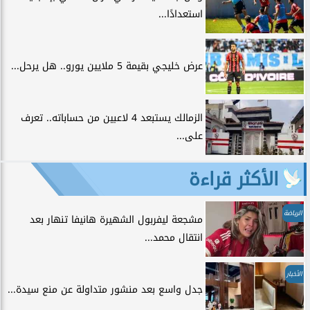
استعدادًا...
عرض خليجي بقيمة 5 ملايين يورو.. هل يرحل...
الزمالك يستبعد 4 لاعبين من حساباته.. تعرف
على...
الأكثر قراءة
الرياضة
مشجعة ليفربول الشهيرة هانيفا تنهار بعد
انتقال محمد...
الأخبار
جدل واسع بعد منشور متداولة عن منع سيدة...