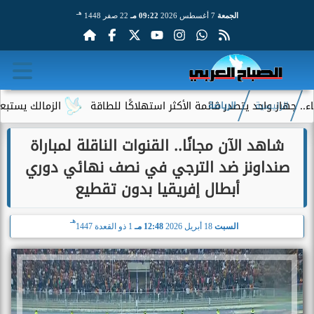
هـ
الجمعة
7 أغسطس 2026
09:22 مـ
22 صفر 1448
يتصدر قائمة الأكثر استهلاكًا للطاقة
الزمالك يستبعد 4 لاعبين شباب من حساباته في الموسم الجديد
الرئيسية
الرياضة
شاهد الآن مجانًا.. القنوات الناقلة لمباراة
صنداونز ضد الترجي في نصف نهائي دوري
أبطال إفريقيا بدون تقطيع
هـ
السبت
18 أبريل 2026
12:48 مـ
1 ذو القعدة 1447