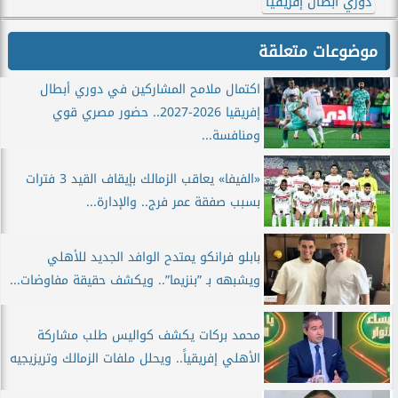
دوري أبطال إفريقيا
موضوعات متعلقة
اكتمال ملامح المشاركين في دوري أبطال
إفريقيا 2026-2027.. حضور مصري قوي
ومنافسة...
«الفيفا» يعاقب الزمالك بإيقاف القيد 3 فترات
بسبب صفقة عمر فرج.. والإدارة...
بابلو فرانكو يمتدح الوافد الجديد للأهلي
ويشبهه بـ ”بنزيما”.. ويكشف حقيقة مفاوضات...
محمد بركات يكشف كواليس طلب مشاركة
الأهلي إفريقياً.. ويحلل ملفات الزمالك وتريزيجيه