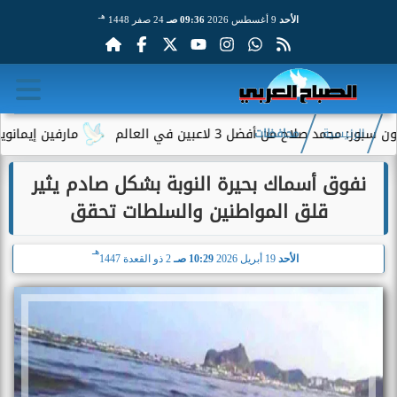
هـ
الأحد
9 أغسطس 2026
09:36 صـ
24 صفر 1448
ن أفضل 3 لاعبين في العالم
مارفين إيمانويل.. سائق 
الرئيسية
محافظات
نفوق أسماك بحيرة النوبة بشكل صادم يثير
قلق المواطنين والسلطات تحقق
هـ
الأحد
19 أبريل 2026
10:29 صـ
2 ذو القعدة 1447