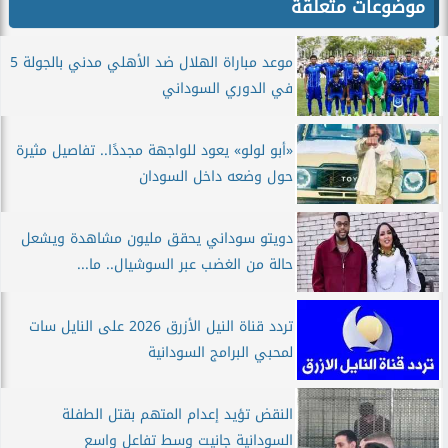
موضوعات متعلقة
موعد مباراة الهلال ضد الأهلي مدني بالجولة 5
في الدوري السوداني
«أبو لولو» يعود للواجهة مجددًا.. تفاصيل مثيرة
حول وضعه داخل السودان
دويتو سوداني يحقق مليون مشاهدة ويشعل
حالة من الغضب عبر السوشيال.. ما...
تردد قناة النيل الأزرق 2026 على النايل سات
لمحبي البرامج السودانية
النقض تؤيد إعدام المتهم بقتل الطفلة
السودانية جانيت وسط تفاعل واسع