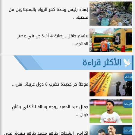
إعفاء رئيس وحدة كفر الروك بالسنبلاوين من
منصبه...
بينهم طفل.. إصابة 4 أشخاص في عصير
المانجو...
الأكثر قراءة
الأخبار
موجة حر جديدة تضرب 8 دول عربية.. هل...
الرياضة
جمال عبد الحميد يوجه رسالة للأهلي بشأن
خوان...
الرياضة
إكرامي الشحات: طاهر محمد طاهر يتفوق على