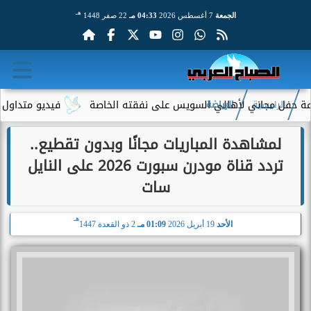
هـ
الجمعة
7 أغسطس 2026
04:33 مـ
22 صفر 1448
فل مجاني لأهالي السويس على نفقته الخاصة
فيديو متداول لسيدة م
الرئيسية
الرياضة
لمشاهدة المباريات مجانًا وبدون تقطيع..
تردد قناة مودرن سبورت 2026 على النايل
سات
هـ
الأحد
19 أبريل 2026
01:09 مـ
2 ذو القعدة 1447