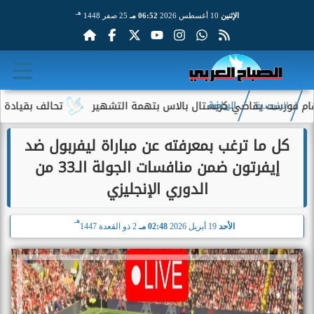
هـ
الإثنين
10 أغسطس 2026
06:52 مـ
25 صفر 1448
قاضي كريستال بالاس بتهمة التشهير
تحالف بقيادة جيف بيزوس يقترب م
الرئيسية
الرياضة
كل ما ترغب بمعرفته عن مباراة ليفربول ضد
إيفرتون ضمن منافسات الجولة الـ33 من
الدوري الإنجليزي
هـ
الأحد
19 أبريل 2026
02:48 مـ
2 ذو القعدة 1447