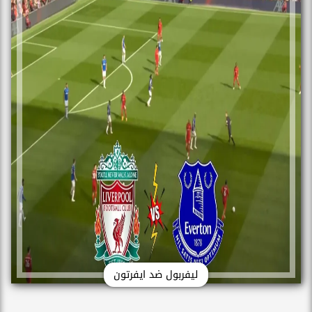
ليفربول ضد ايفرتون