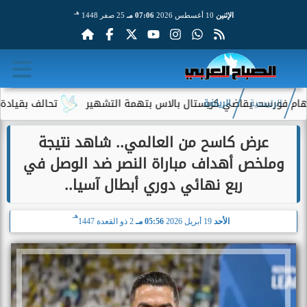
هـ
الإثنين
10 أغسطس 2026
07:06 مـ
25 صفر 1448
يقاضي كريستال بالاس بتهمة التشهير
تحالف بقيادة جيف بيزوس يقترب
الرئيسية
الرياضة
عرض كاسح من العالمي.. شاهد نتيجة
وملخص أهداف مباراة النصر ضد الوصل في
ربع نهائي دوري أبطال آسيا..
هـ
الأحد
19 أبريل 2026
05:56 مـ
2 ذو القعدة 1447