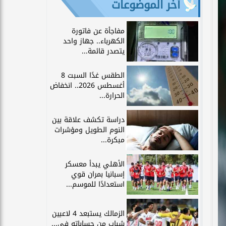
آخر الموضوعات
مفاجأة عن فاتورة
الكهرباء.. جهاز واحد
يتصدر قائمة...
الطقس غدًا السبت 8
أغسطس 2026.. انخفاض
الحرارة...
دراسة تكشف علاقة بين
النوم الطويل ومؤشرات
مبكرة...
الأهلي يبدأ معسكر
إسبانيا بمران قوي
استعدادًا للموسم...
الزمالك يستبعد 4 لاعبين
شباب من حساباته في...