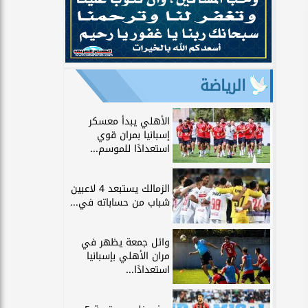
الرياضة
الأهلي يبدأ معسكر
إسبانيا بمران قوي
استعدادًا للموسم...
الزمالك يستبعد 4 لاعبين
شباب من حساباته في...
وائل جمعة يظهر في
مران الأهلي بإسبانيا
استعدادًا...