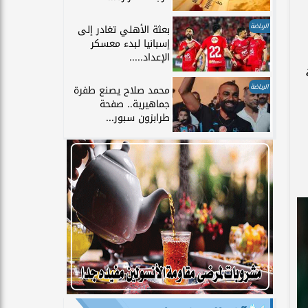
الرياضة
بعثة الأهلي تغادر إلى
إسبانيا لبدء معسكر
الإعداد.....
الرياضة
محمد صلاح يصنع طفرة
جماهيرية.. صفحة
طرابزون سبور...