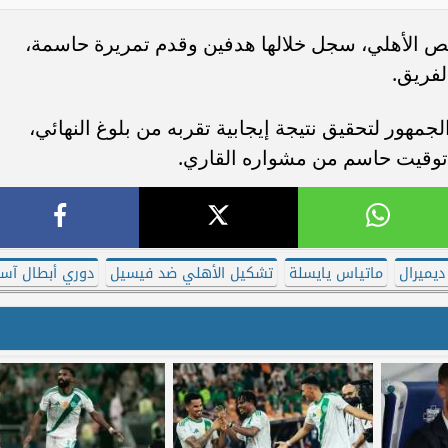
الموسم 25 مباراة بقميص الأهلي، سجل خلالها هدفين وقدم تمريرة حاسمة،
لفريق.
مهور لتحقيق نتيجة إيجابية تقربه من بلوغ النهائي،
توقيت حاسم من مشواره القاري.
ديميرال
ماتياس يايسلة
تشكيل الأهلي ضد فيسيل
دوري أبطال آسي