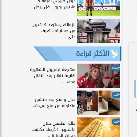
عرض خليجي بقيمة 5
ملايين يورو.. هل يرحل...
الزمالك يستبعد 4 لاعبين
من حساباته.. تعرف
على...
الأكثر قراءة
الرياضة
مشجعة ليفربول الشهيرة
هانيفا تنهار بعد انتقال
محمد...
الأخبار
جدل واسع بعد منشور
متداولة عن منع سيدة...
الأخبار
حالة الطقس خلال
الأسبوع.. الأرصاد تكشف
درجات الحرارة...