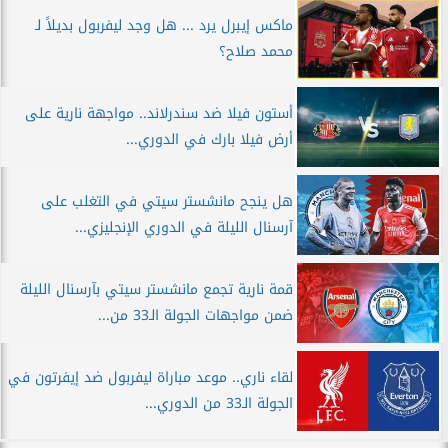
ماكس إيبرل يرد ... هل وجد ليفربول بديلاً لـ
محمد صلاح؟
أستون فيلا ضد سندرلاند.. مواجهة نارية على
أرض فيلا بارك في الدوري...
هل ينجح مانشستر سيتي في التغلب على
آرسنال الليلة في الدوري الإنجليزي...
قمة نارية تجمع مانشستر سيتي بآرسنال الليلة
ضمن مواجهات الجولة الـ33 من...
لقاء ناري.. موعد مباراة ليفربول ضد إيفرتون في
الجولة الـ33 من الدوري...