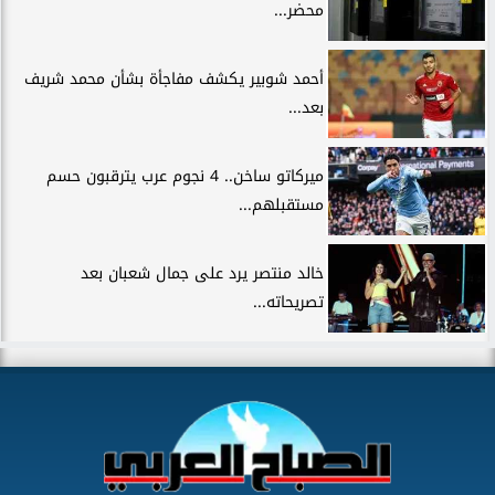
محضر...
أحمد شوبير يكشف مفاجأة بشأن محمد شريف
بعد...
ميركاتو ساخن.. 4 نجوم عرب يترقبون حسم
مستقبلهم...
خالد منتصر يرد على جمال شعبان بعد
تصريحاته...