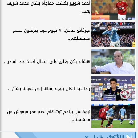
أحمد شوبير يكشف مفاجأة بشأن محمد شريف
بعد...
ميركاتو ساخن.. 4 نجوم عرب يترقبون حسم
مستقبلهم...
هشام يكن يعلق على انتقال أحمد عبد القادر...
رضا عبد العال يوجه رسالة إلى عموتة بشأن...
نيوكاسل يزاحم توتنهام لضم عمر مرموش من
مانشستر...