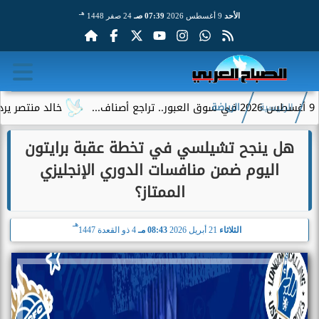
هـ
الأحد
9 أغسطس 2026
07:39 صـ
24 صفر 1448
خالد منتصر يرد على جمال
الرئيسية
الرياضة
هل ينجح تشيلسي في تخطة عقبة برايتون
اليوم ضمن منافسات الدوري الإنجليزي
الممتاز؟
هـ
الثلاثاء
21 أبريل 2026
08:43 مـ
4 ذو القعدة 1447